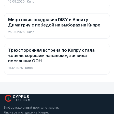
16.09.2020 · Кипр
Мицотакис поздравил DISY и Анниту
Новости
Димитриу с победой на выборах на Кипре
25.05.2026 · Кипр
Трехсторонняя встреча по Кипру стала
Новости
«очень хорошим началом», заявила
посланник ООН
15.12.2025 · Кипр
CYPRUS
INFORM
Информационный портал о жизни,
бизнесе и отдыхе на Кипре.