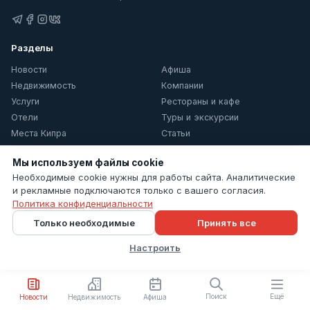
Разделы
Новости
Афиша
Недвижимость
Компании
Услуги
Рестораны и кафе
Отели
Туры и экскурсии
Места Кипра
Статьи
О Кипре
Мы используем файлы cookie
Информация
Необходимые cookie нужны для работы сайта. Аналитические
и рекламные подключаются только с вашего согласия.
Контакты
Политика конфиденциальности
Политика конфиденциальности
Только необходимые
Принять все
Настройки cookie
Настроить
© 2026 Cyprus Inform. Все права защищены.
Поиск
Ещё
Новости
Недвижимость
Афиша