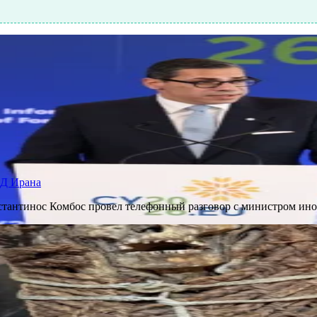
ИД Ирана
нстантинос Комбос провел телефонный разговор с министром и