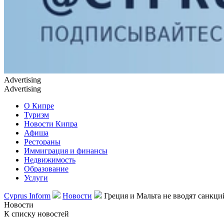
Advertising
Advertising
О Кипре
Туризм
Новости Кипра
Афиша
Рестораны
Иммиграция и финансы
Недвижимость
Образование
Услуги
Cyprus Inform
Новости
Греция и Мальта не вводят санкци
Новости
К списку новостей