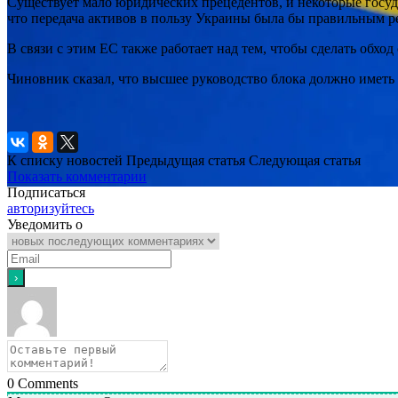
Существует мало юридических прецедентов, и некоторые госуд
что передача активов в пользу Украины была бы правильным 
В связи с этим ЕС также работает над тем, чтобы сделать обхо
Чиновник сказал, что высшее руководство блока должно иметь 
К списку новостей
Предыдущая статья
Следующая статья
Показать комментарии
Подписаться
авторизуйтесь
Уведомить о
0
Comments