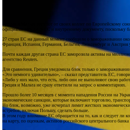
Греция и Мальта отстают от своих коллег по Европейскому со
официальному лицу ЕС и внутреннему документу, поскольку б
27 стран ЕС на данный момент сообщили о замораживании окол
Франция, Испания, Германия, Бельгия, Люксембург и Австрия 
Почти каждая другая страна ЕС заморозила активы на миллио
агентство Reuters.
Для сравнения, Греция уведомила блок только о замораживании 
«Это немного удивительно», – сказал представитель ЕС, гово
«Либо у них мало, что есть, либо они не выполняют свою работ
Греция и Мальта не сразу ответили на запрос о комментариях.
Прошло более 10 месяцев с момента нападения России на Украи
экономические санкции, которые включают торговлю, транспорт
Но блок, возможно, уже исчерпал лимит жестких экономических
ястребов, включая Польшу, сделать больше.
В этом году внимание ЕС обращается на то, как и следует ли 
на карту, по оценкам, активов российского центрального банка