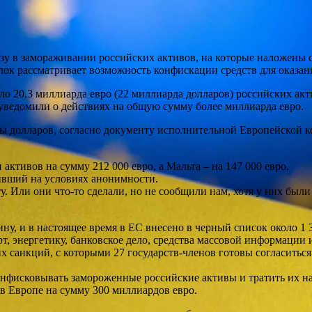
юзу в замораживании российских активов, на которые наложены 
лок рассматривает возможность конфискации средств для оказан
о 20,3 миллиарда евро (22 миллиарда долларов) российских ак
уведомили о действиях на общую сумму более миллиарда евро.
ны долларов, согласно документу исполнительной Европейской 
активов на сумму 212 000 евро, а Мальта – на 147 000 евро.
ривший на условиях анонимности.
у. Или они что-то сделали, но не сообщили нам, хотя у них был
ну, и в настоящее время в ЕС внесено в черный список около 1 
, энергетику, банковское дело, средства массовой информации 
 санкций, с которыми 27 государств-членов готовы согласиться
конфисковывать замороженные российские активы и тратить их н
 в Европе на сумму 300 миллиардов евро.