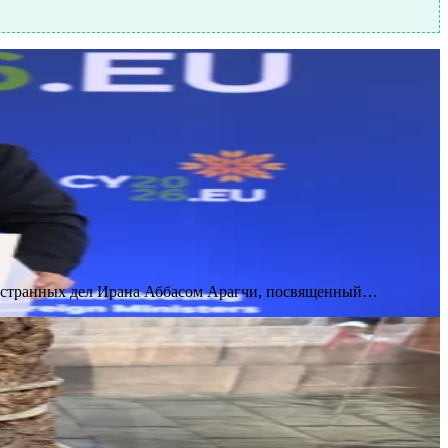
ностранных дел Ирана Аббасом Арагчи, посвященный…