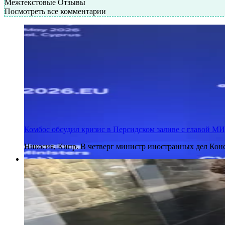
Межтекстовые Отзывы
Посмотреть все комментарии
Комбос обсудил кризис в Персидском заливе с главой М
Никосия, Кипр. В четверг министр иностранных дел Ко
30 июля 2026