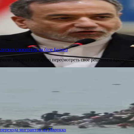
анских самолётов на базе Безмер
Аракчи призвал Болгарию пересмотреть свое решение о временн
 перехода мигрантов из Марокко