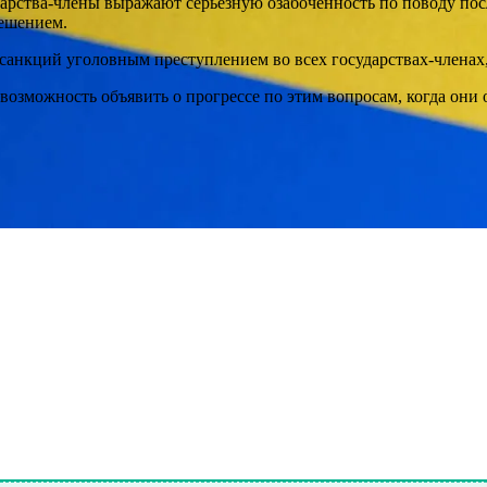
арства-члены выражают серьезную озабоченность по поводу посл
решением.
д санкций уголовным преступлением во всех государствах-членах,
возможность объявить о прогрессе по этим вопросам, когда они 