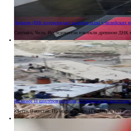
Древняя ДНК подтверждает наличие оспы у чилийских м
Сантьяго, Чили. Исследователи извлекли древнюю ДНК 
30 июля 2026
Не менее 11 шахтёров погибли, 25 пропали без вести пос
Кветта, Пакистан. По меньшей мере 11 шахтеров погибли 
30 июля 2026