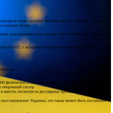
санкции в связи с войной Москвы против Украины, согласно
ия помощи Киеву.
тивов, подпадающих под санкции, при этом Италия, Ирландия,
комиссии ЕС, с которым ознакомилось информационное
и шансы».
300 физических и 120 юридических лиц, а также действуют
и оборонный сектор.
 и ввести, несмотря на регулярные призывы российских
а восстановление Украины, что также может быть поставлено