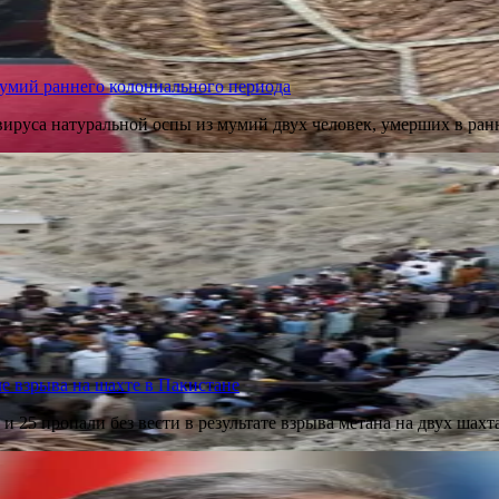
умий раннего колониального периода
вируса натуральной оспы из мумий двух человек, умерших в р
ле взрыва на шахте в Пакистане
и 25 пропали без вести в результате взрыва метана на двух шах