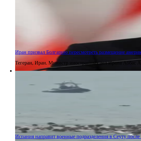
Иран призвал Болгарию пересмотреть размещение америк
Тегеран, Иран. Министр иностранных дел Ирана Аббас 
30 июля 2026
Испания направит военные подразделения в Сеуту после