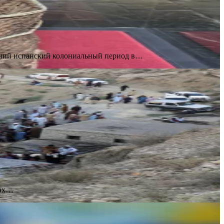
анний испанский колониальный период в…
тах…