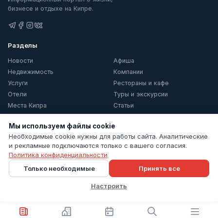
бизнесе и отдыхе на Кипре.
Разделы
Новости
Афиша
Недвижимость
Компании
Услуги
Рестораны и кафе
Отели
Туры и экскурсии
Места Кипра
Статьи
О Кипре
Мы используем файлы cookie
Информация
Необходимые cookie нужны для работы сайта. Аналитические
и рекламные подключаются только с вашего согласия.
Контакты
Политика конфиденциальности
Политика конфиденциальности
Только необходимые
Принять все
Настройки cookie
Настроить
© 2026 Cyprus Inform. Все права защищены.