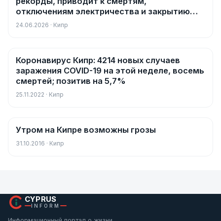
рекорды, приводит к смертям,
отключениям электричества и закрытию
школ
24.06.2026 · Кипр
Коронавирус Кипр: 4214 новых случаев
Новости
заражения COVID-19 на этой неделе, восемь
смертей; позитив на 5,7%
25.11.2022 · Кипр
Утром на Кипре возможны грозы
Новости
31.10.2016 · Кипр
CYPRUS
INFORM
Информационный портал о жизни,