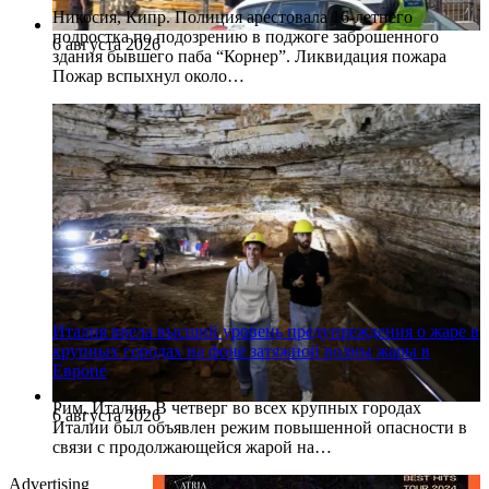
Никосия, Кипр. Полиция арестовала 16-летнего
подростка по подозрению в поджоге заброшенного
6 августа 2026
здания бывшего паба “Корнер”. Ликвидация пожара
Пожар вспыхнул около…
Италия ввела высший уровень предупреждения о жаре в
крупных городах на фоне затяжной волны жары в
Европе
Рим, Италия. В четверг во всех крупных городах
6 августа 2026
Италии был объявлен режим повышенной опасности в
связи с продолжающейся жарой на…
Advertising