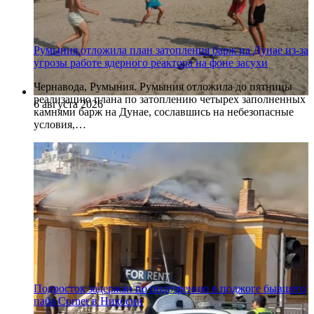
Румыния отложила план затопления барж на Дунае из-за
угрозы работе ядерного реактора на фоне засухи
Чернавода, Румыния. Румыния отложила до пятницы
реализацию плана по затоплению четырех заполненных
6 августа 2026
камнями барж на Дунае, сославшись на небезопасные
условия,…
Подросток задержан по подозрению в поджоге бывшего
паба Corner в Никосии