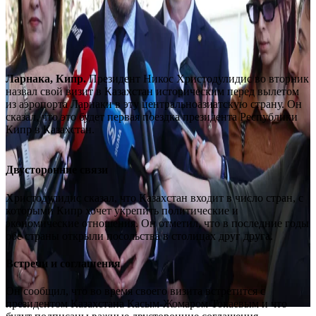
Ларнака, Кипр.
Президент Никос Христодулидис во вторник
назвал свой визит в Казахстан историческим перед вылетом
из аэропорта Ларнаки в эту центральноазиатскую страну. Он
сказал, что это будет первая поездка президента Республики
Кипр в Казахстан.
Двусторонние связи
Христодулидис сказал, что Казахстан входит в число стран, с
которыми Кипр хочет укрепить политические и
экономические отношения. Он отметил, что в последние годы
обе страны открыли посольства в столицах друг друга.
Встречи и соглашения
Он сообщил, что во время своего визита встретится с
президентом Казахстана Касым-Жомаром Токаевым и что