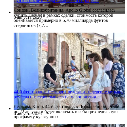
фунтов после выхода Castlelake из процесса
Лондон, Великобритания. Apollo Global согласилась
купить EasyJet в рамках сделки, стоимость которой
6 августа 2026
оценивается примерно в 5,70 миллиарда фунтов
стерлингов (7,7…
44-й фестиваль в Лефкаре представит в деревне музыку,
ремёсла и гастрономические мероприятия
Лефкара, Кипр. 44-й фестиваль в Лефкаре пройдет с 7
по 22 августа и будет включать в себя трехнедельную
6 августа 2026
программу культурных…