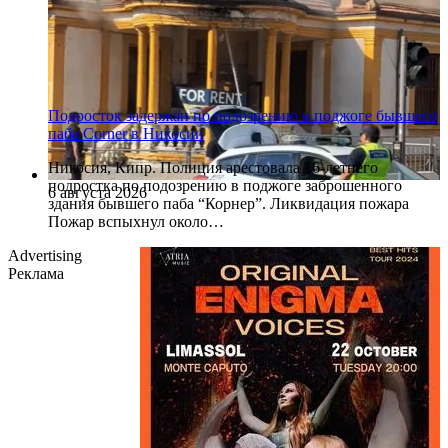
Подросток задержан по подозрению в поджоге бывшего
паба Corner в Никосии
Никосия, Кипр. Полиция арестовала 16-летнего
подростка по подозрению в поджоге заброшенного
6 августа 2026
здания бывшего паба “Корнер”. Ликвидация пожара
Пожар вспыхнул около…
Advertising
Реклама