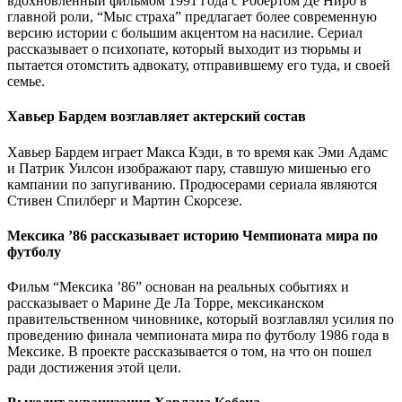
вдохновленный фильмом 1991 года с Робертом Де Ниро в
главной роли, “Мыс страха” предлагает более современную
версию истории с большим акцентом на насилие. Сериал
рассказывает о психопате, который выходит из тюрьмы и
пытается отомстить адвокату, отправившему его туда, и своей
семье.
Хавьер Бардем возглавляет актерский состав
Хавьер Бардем играет Макса Кэди, в то время как Эми Адамс
и Патрик Уилсон изображают пару, ставшую мишенью его
кампании по запугиванию. Продюсерами сериала являются
Стивен Спилберг и Мартин Скорсезе.
Мексика ’86 рассказывает историю Чемпионата мира по
футболу
Фильм “Мексика ’86” основан на реальных событиях и
рассказывает о Марине Де Ла Торре, мексиканском
правительственном чиновнике, который возглавлял усилия по
проведению финала чемпионата мира по футболу 1986 года в
Мексике. В проекте рассказывается о том, на что он пошел
ради достижения этой цели.