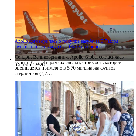
Apollo договорилась о покупке easyJet за 5,7 млрд
фунтов после выхода Castlelake из процесса
Лондон, Великобритания. Apollo Global согласилась
купить EasyJet в рамках сделки, стоимость которой
6 августа 2026
оценивается примерно в 5,70 миллиарда фунтов
стерлингов (7,7…