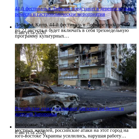
44-й фестиваль в Лефкаре представит в деревне музыку,
ремёсла и гастрономические мероприятия
Лефкара, Кипр. 44-й фестиваль в Лефкаре пройдет с 7
по 22 августа и будет включать в себя трехнедельную
6 августа 2026
программу культурных…
Российские атаки усиливают давление на бизнес и
жителей Запорожья
Запорожье, Украина. По словам официальных лиц и
местных жителей, российские атаки на этот город на
6 августа 2026
юго-востоке Украины усилились, нарушая работу…