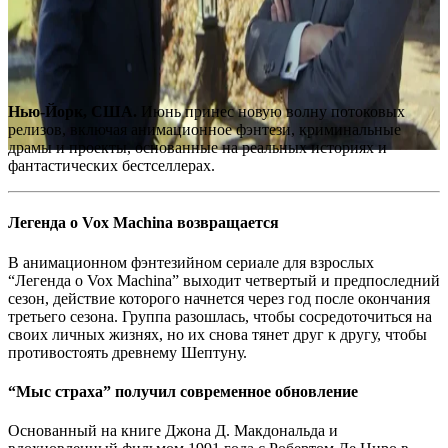
Нью-Йорк, США.
Июнь принес новую волну потоковых
релизов, включая анимационное фэнтези, криминальные
драмы и проекты, основанные на реальных историях и
фантастических бестселлерах.
Легенда о Vox Machina возвращается
В анимационном фэнтезийном сериале для взрослых
“Легенда о Vox Machina” выходит четвертый и предпоследний
сезон, действие которого начнется через год после окончания
третьего сезона. Группа разошлась, чтобы сосредоточиться на
своих личных жизнях, но их снова тянет друг к другу, чтобы
противостоять древнему Шептуну.
“Мыс страха” получил современное обновление
Основанный на книге Джона Д. Макдональда и