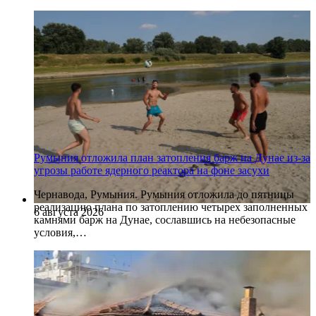
Румыния отложила план затопления барж на Дунае из-за
угрозы работе ядерного реактора на фоне засухи
Чернавода, Румыния. Румыния отложила до пятницы
реализацию плана по затоплению четырех заполненных
6 августа 2026
камнями барж на Дунае, сославшись на небезопасные
условия,…