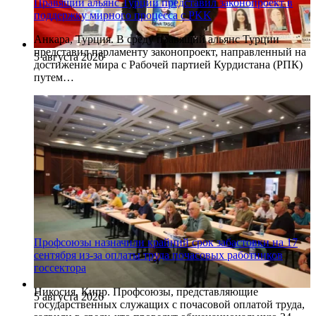
Правящий альянс Турции представил законопроект в
поддержку мирного процесса с PKK
Анкара, Турция. В среду правящий альянс Турции
представил парламенту законопроект, направленный на
5 августа 2026
достижение мира с Рабочей партией Курдистана (РПК)
путем…
Профсоюзы назначили крайний срок забастовки на 17
сентября из-за оплаты труда почасовых работников
госсектора
Никосия, Кипр. Профсоюзы, представляющие
5 августа 2026
государственных служащих с почасовой оплатой труда,