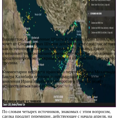
Вашингтон, Соединенные Штаты.В пятницу Иран заявил, что
хочет от Соединенных Штатов действий, а не слов, после того
как источники сообщили, что президент Дональд Трамп
взвешивает первоначальное американо-иранское соглашение о
продлении режима прекращения огня и открытии Ормузского
пролива.
Комментарии ведущего иранского переговорщика Мохаммада
Бакера Калибафа повторили предыдущие вызывающие
заявления Ирана и добавили вопросов о том, как может
осуществляться такое соглашение.
Возможные условия
По словам четырех источников, знакомых с этим вопросом,
сделка продлит перемирие, действующее с начала апреля, на