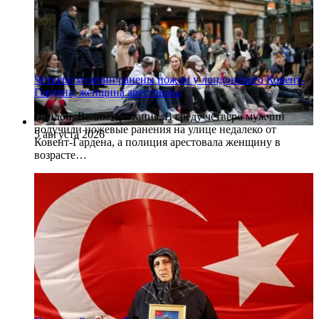
Четверо мужчин ранены ножом у лондонского Ковент-
Гардена; женщина арестована
Лондон, Великобритания. В среду четверо мужчин
получили ножевые ранения на улице недалеко от
5 августа 2026
Ковент-Гардена, а полиция арестовала женщину в
возрасте…