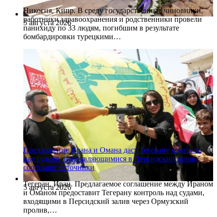
Никосия, Кипр. В среду государственные чиновники,
работники здравоохранения и родственники провели
5 августа 2026
панихиду по 33 людям, погибшим в результате
бомбардировки турецкими…
Предложение Ирана и Омана даст Тегерану контроль
над судами, направляющимися в Персидский залив,
сообщают источники
Тегеран, Иран. Предлагаемое соглашение между Ираном
5 августа 2026
и Оманом предоставит Тегерану контроль над судами,
входящими в Персидский залив через Ормузский
пролив,…