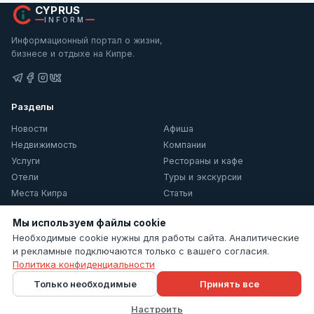
CYPRUS
INFORM
Информационный портал о жизни,
бизнесе и отдыхе на Кипре.
Разделы
Новости
Афиша
Недвижимость
Компании
Услуги
Рестораны и кафе
Отели
Туры и экскурсии
Места Кипра
Статьи
О Кипре
Мы используем файлы cookie
Информация
Необходимые cookie нужны для работы сайта. Аналитические
и рекламные подключаются только с вашего согласия.
Контакты
Политика конфиденциальности
Политика конфиденциальности
Только необходимые
Принять все
Настройки cookie
Настроить
© 2026 Cyprus Inform. Все права защищены.