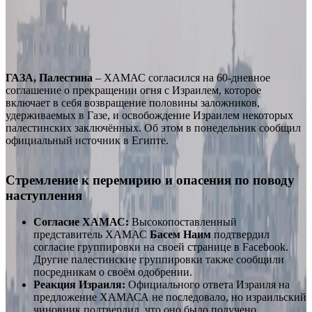
ГАЗА, Палестина
– ХАМАС согласился на 60-дневное
соглашение о прекращении огня с Израилем, которое
включает в себя возвращение половины заложников,
удерживаемых в Газе, и освобождение Израилем некоторых
палестинских заключённых. Об этом в понедельник сообщил
официальный источник в Египте.
Стремление к перемирию и опасения по поводу
наступления
Согласие ХАМАС:
Высокопоставленный
представитель ХАМАС
Басем Наим
подтвердил
согласие группировки на своей странице в Facebook.
Другие палестинские группировки также сообщили
посредникам о своём одобрении.
Реакция Израиля:
Официального ответа Израиля на
предложение ХАМАСА не последовало, но израильский
чиновник подтвердил, что оно было получено.