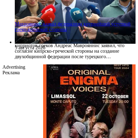
Маврояннис назвал федерализм крупнейшей уступкой
греко-кипрской стороны
Никосия, Кипр. Бывший главный переговорщик от
киприотов-греков Андреас Маврояннис заявил, что
5 августа 2026
согласие кипрско-греческой стороны на создание
двухобщинной федерации после турецкого…
Advertising
Реклама