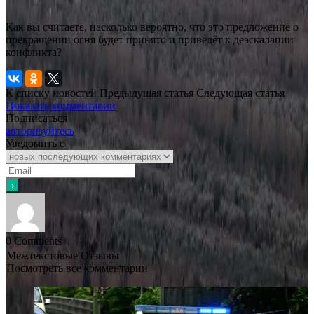
Как вы считаете, насколько вероятно, что это предложение о
прекращении огня будет принято и приведёт к деэскалации
конфликта?
К списку новостей
Предыдущая статья
Следующая статья
Показать комментарии
Подписаться
авторизуйтесь
Уведомить о
0
Comments
Межтекстовые Отзывы
Посмотреть все комментарии