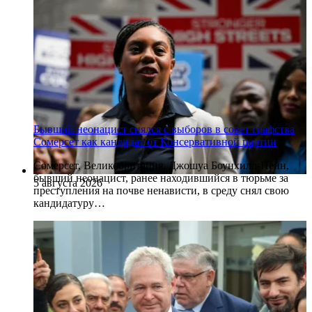
Бывший неонацист снялся с выборов в совет графства
Сомерсет как кандидат от Консервативной партии
Сомерсет, Великобритания. Джошуа Боунхилл-Пейн,
бывший неонацист, ранее находившийся в тюрьме за
5 августа 2026
преступления на почве ненависти, в среду снял свою
кандидатуру…