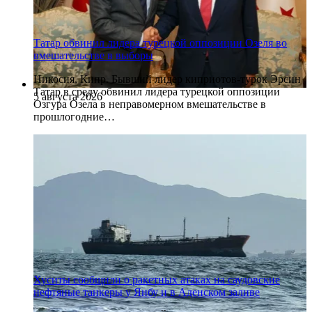
Татар обвинил лидера турецкой оппозиции Озеля во
вмешательстве в выборы
Никосия, Кипр. Бывший лидер киприотов-турок Эрсин
Татар в среду обвинил лидера турецкой оппозиции
5 августа 2026
Озгура Озела в неправомерном вмешательстве в
прошлогодние…
Хуситы сообщили о ракетных атаках на саудовские
нефтяные танкеры у Янбу и в Аденском заливе