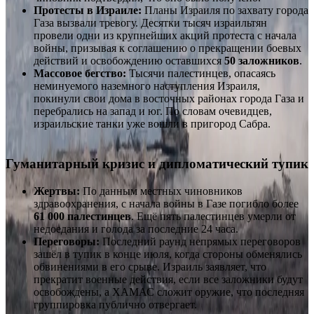
Протесты в Израиле:
Планы Израиля по захвату города
Газа вызвали тревогу. Десятки тысяч израильтян
провели одни из крупнейших акций протеста с начала
войны, призывая к соглашению о прекращении боевых
действий и освобождению оставшихся
50 заложников
.
Массовое бегство:
Тысячи палестинцев, опасаясь
неминуемого наземного наступления Израиля,
покинули свои дома в восточных районах города Газа и
перебрались на запад и юг. По словам очевидцев,
израильские танки уже вошли в пригород Сабра.
Гуманитарный кризис и дипломатический тупик
Жертвы:
По данным местных чиновников
здравоохранения, с начала войны в Газе погибло более
61 000 палестинцев
. Ещё пять палестинцев умерли от
недоедания и голода за последние 24 часа.
Переговоры:
Последний раунд непрямых переговоров
зашёл в тупик в конце июля, когда стороны обменялись
обвинениями в его срыве. Израиль заявляет, что
прекратит военные действия, если все заложники будут
освобождены, а ХАМАС сложит оружие, что последняя
группировка публично отвергает.