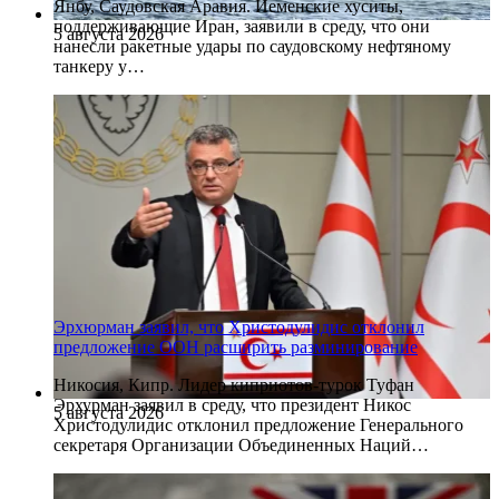
Янбу, Саудовская Аравия. Йеменские хуситы,
поддерживающие Иран, заявили в среду, что они
5 августа 2026
нанесли ракетные удары по саудовскому нефтяному
танкеру у…
Эрхюрман заявил, что Христодулидис отклонил
предложение ООН расширить разминирование
Никосия, Кипр. Лидер киприотов-турок Туфан
Эрхурман заявил в среду, что президент Никос
5 августа 2026
Христодулидис отклонил предложение Генерального
секретаря Организации Объединенных Наций…