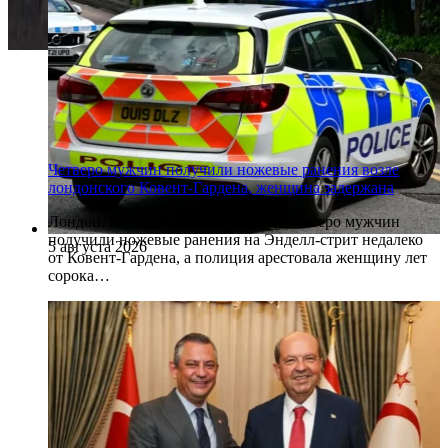
Четверо мужчин получили ножевые ранения возле
лондонского Ковент-Гардена, женщина задержана
Лондон, Великобритания. В среду четверо мужчин
получили ножевые ранения на Энделл-стрит недалеко
5 августа 2026
от Ковент-Гардена, а полиция арестовала женщину лет
сорока…