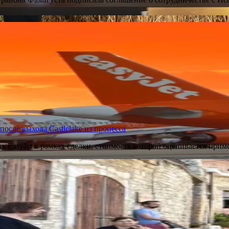
 после выхода Castlelake из процесса
ть EasyJet в рамках сделки, стоимость которой оценивается при