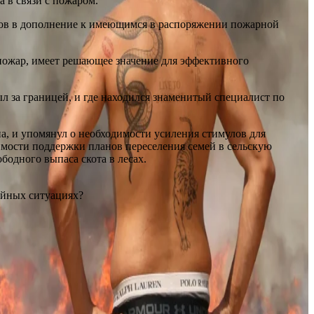
 в связи с пожаром.
ов в дополнение к имеющимся в распоряжении пожарной
 пожар, имеет решающее значение для эффективного
л за границей, и где находился знаменитый специалист по
а, и упомянул о необходимости усиления стимулов для
имости поддержки планов переселения семей в сельскую
одного выпаса скота в лесах.
айных ситуациях?