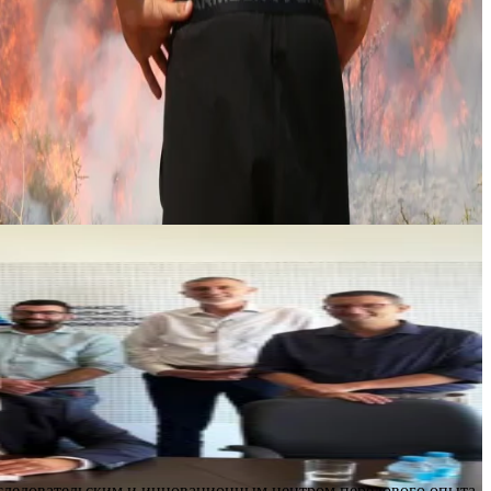
сследовательским и инновационным центром передового опыта