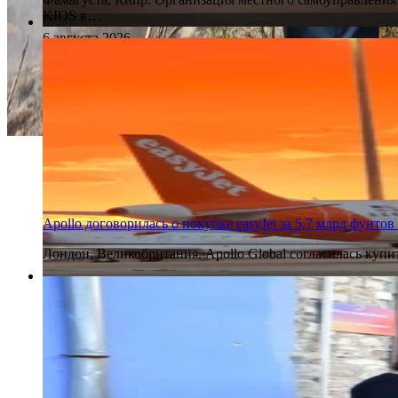
KIOS в…
6 августа 2026
Apollo договорилась о покупке easyJet за 5,7 млрд фунтов
Лондон, Великобритания. Apollo Global согласилась купи
6 августа 2026