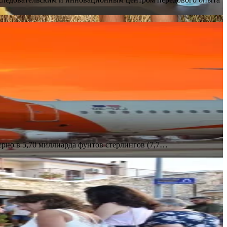
мерно в 5,70 миллиарда фунтов стерлингов (7,7…