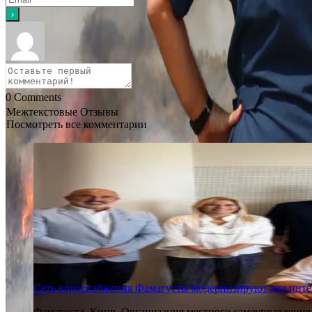
0
Comments
Межтекстовые Отзывы
Посмотреть все комментарии
Сеть водоснабжения Фамагусты модернизируют для инте
Фамагуста, Кипр. Организация местного самоуправления