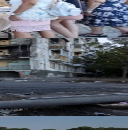
культурных…
краины усилились, нарушая работу…