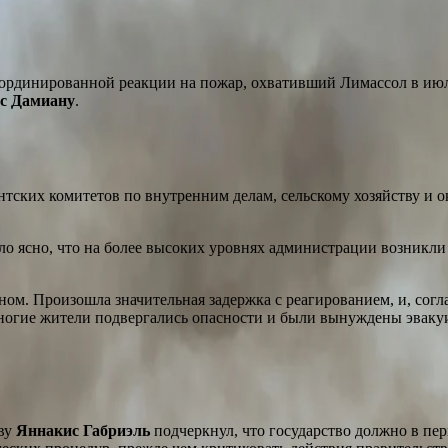
оординированной реакции на пожар, охвативший Лимассол в июле
с Дамиану
.
нтских комитетов по внутренним делам, сельскому хозяйству и 
было ясно, что на более высоких уровнях администрации возникл
ном. Произошла значительная задержка с реагированием, и, сог
многие жители подвергались опасности и были вынуждены эваку
тву
Яннакис Габриэль
подчеркнул, что государство должно в пе