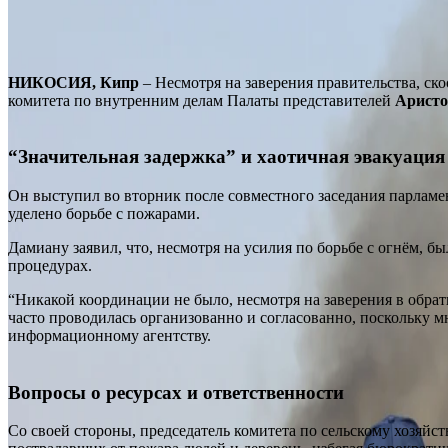
НИКОСИЯ, Кипр
– Несмотря на заверения правительства, ск
комитета по внутренним делам Палаты представителей
Аристо
“Значительная задержка” и хаотичная эвакуация
Он выступил во вторник после совместного заседания парламе
уделено борьбе с пожарами.
Дамиану заявил, что, несмотря на усилия по борьбе с огнём, 
процедурах.
“Никакой координации не было, несмотря на заверения в обрат
часто проводилась организованно и согласованно, поскольку 
информационному агентству.
Вопросы о ресурсах и ответственности
Со своей стороны, председатель комитета по сельскому хозяйс