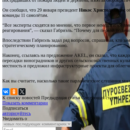
пострадавших от пожара людей и деревень, избегая бюрократич
Он сообщил, что 29 января президент
Никос Христодулидис
об
команды 11 самолётам.
“Все эксперты сходятся во мнении, что первое немедленное в
реагирования”, — сказал Габриэль. “Почему для первой подачи
Впоследствии Габриэль задал ряд вопросов, спрашивая, кто за
стратегическому планированию.
Наконец, ссылаясь на предложение AKEL, он сказал, что кажд
пересадки виноградников и других сельскохозяйственных куль
местность и предложил инфраструктурные проекты для облегче
Как вы считаете, насколько такие парламентские слушания мо
К списку новостей
Предыдущая статья
Следующая статья
Показать комментарии
Подписаться
авторизуйтесь
Уведомить о