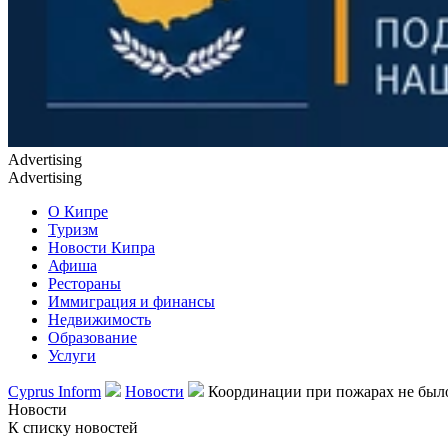
Advertising
Advertising
О Кипре
Туризм
Новости Кипра
Афиша
Рестораны
Иммиграция и финансы
Недвижимость
Образование
Услуги
Cyprus Inform
Новости
Координации при пожарах не было
Новости
К списку новостей