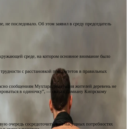
, не последовало. Об этом заявил в среду председатель
окружающей среде, на котором основное внимание было
и трудности с расстановкой приоритетов в правильных
ласно сообщениям Мухтара, эвакуация жителей деревень не
ироваться в одиночку”, — сказал Дамиану Кипрскому
рвую очередь сосредоточиться на насущных потребностях