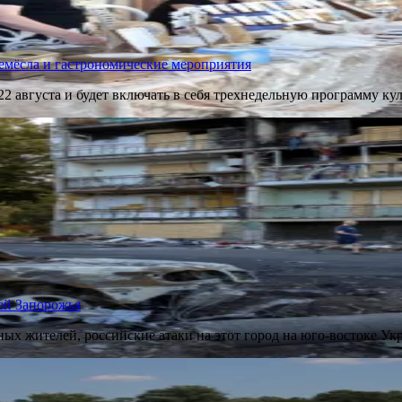
ремёсла и гастрономические мероприятия
 22 августа и будет включать в себя трехнедельную программу 
ей Запорожья
ых жителей, российские атаки на этот город на юго-востоке У