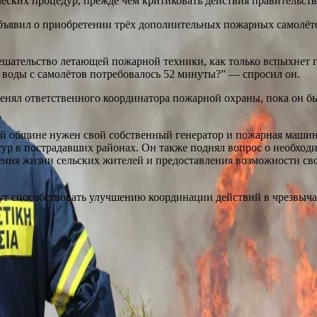
еских процедур, прежде чем критиковать действия правительства
ъявил о приобретении трёх дополнительных пожарных самолёт
мешательство летающей пожарной техники, как только вспыхнет
 воды с самолётов потребовалось 52 минуты?” — спросил он.
менял ответственного координатора пожарной охраны, пока он бы
ой общине нужен свой собственный генератор и пожарная машин
тур в пострадавших районах. Он также поднял вопрос о необход
ния жизни сельских жителей и предоставления возможности своб
гут способствовать улучшению координации действий в чрезвыч