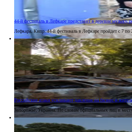
44-й фестиваль в Лефкаре представит в деревне музыку, 
Лефкара, Кипр. 44-й фестиваль в Лефкаре пройдет с 7 по
6 августа 2026
Российские атаки усиливают давление на бизнес и жител
Запорожье, Украина. По словам официальных лиц и местн
6 августа 2026