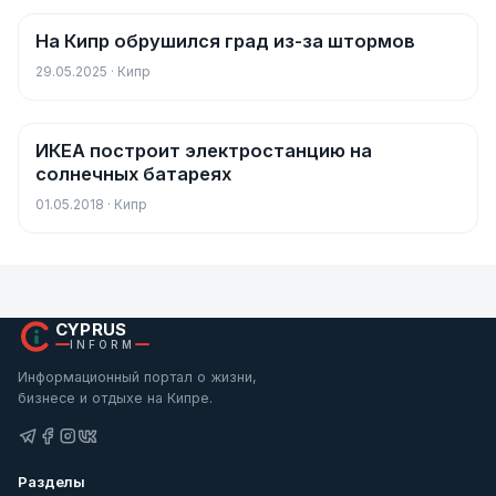
На Кипр обрушился град из-за штормов
Новости
29.05.2025 · Кипр
ИКЕА построит электростанцию на
Новости
солнечных батареях
01.05.2018 · Кипр
CYPRUS
INFORM
Информационный портал о жизни,
бизнесе и отдыхе на Кипре.
Разделы