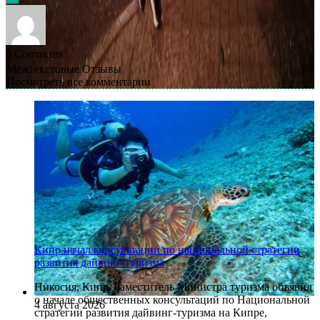
0
Comments
Межтекстовые Отзывы
Посмотреть все комментарии
Кипр начал консультации по национальной стратегии
развития дайвинг-туризма
Никосия, Кипр. Заместитель Министра туризма объявил
о начале общественных консультаций по Национальной
4 августа 2026
стратегии развития дайвинг-туризма на Кипре,