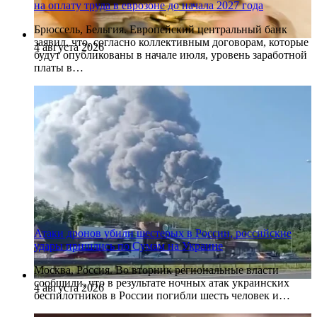
на оплату труда в еврозоне до начала 2027 года
Брюссель, Бельгия. Европейский центральный банк
заявил, что, согласно коллективным договорам, которые
4 августа 2026
будут опубликованы в начале июля, уровень заработной
платы в…
Атаки дронов убили шестерых в России, российские
удары пришлись по Сумам на Украине
Москва, Россия. Во вторник региональные власти
сообщили, что в результате ночных атак украинских
4 августа 2026
беспилотников в России погибли шесть человек и…