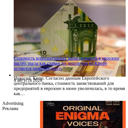
Стоимость корпоративных заимствований в еврозоне
растёт, тогда как ставки по депозитам на Кипре
остаются ниже среднего
Никосия, Кипр. Согласно данным Европейского
4 августа 2026
центрального банка, стоимость заимствований для
предприятий в еврозоне в июне увеличилась, в то время
как…
Advertising
Реклама