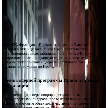
ПАРИЖ, Франция
– Президент Франции
Эммануэль
Макрон
в пятницу заявил, что Иран несёт тяжёлую
ответственность за дестабилизацию Ближнего Востока и что
он продвигает неоправданную ядерную программу.
Однако
Макрон также призвал к сдержанности после того, как
Израиль нанёс удары по Ирану.
Оценка ядерной программы Ирана и призыв к
деэскалации
После целого дня переговоров с региональными и
международными лидерами после израильских ударов по
иранским военным объектам, в частности по ядерным
объектам, Макрон заявил, что Тегеран близок к “критической