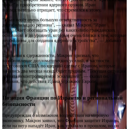
точке” в приобретении ядерного оружия.
Иран
последовательно отрицает, что стремился к этому.
“Иран несёт очень большую ответственность за
дестабилизацию региона”, — сказал Макрон.
“Иран
продолжает обогащать уран без каких-либо гражданских
оснований и до уровней, которые очень близки к тем, которые
необходимы для создания ядерного устройства”, — добавил
он.
Призывая к сдержанности, Макрон признал, что
возобновление дипломатических усилий, в частности
переговоров США по ядерной сделке с Ираном, которые
начались два месяца назад, будет трудным. “Текущая ситуация
чревата неконтролируемой эскалацией”, — сказал он,
добавив, что действия Ирана угрожают Европе.
Позиция Франции по Израилю и региональной
безопасности
Предупреждая о возможном воздействии на мировую
экономику, Макрон заявил, что Франция защитит Израиль,
если на него нападёт Иран, как это было в прошлом, но он