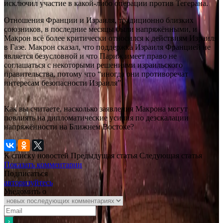
исключил участие в какой-либо операции против Тегерана.
Отношения Франции и Израиля, традиционно близких
союзников, в последние месяцы были напряжёнными, и
Макрон всё более критически относился к действиям Израиля
в Газе.
Макрон сказал, что поддержка Израиля Францией не
является безусловной и что Париж имеет право не
соглашаться с некоторыми решениями израильского
правительства, потому что “иногда они противоречат
интересам безопасности Израиля”.
Как вы считаете, насколько заявления Макрона могут
повлиять на дипломатические усилия по деэскалации
напряжённости на Ближнем Востоке?
К списку новостей
Предыдущая статья
Следующая статья
Показать комментарии
Подписаться
авторизуйтесь
Уведомить о