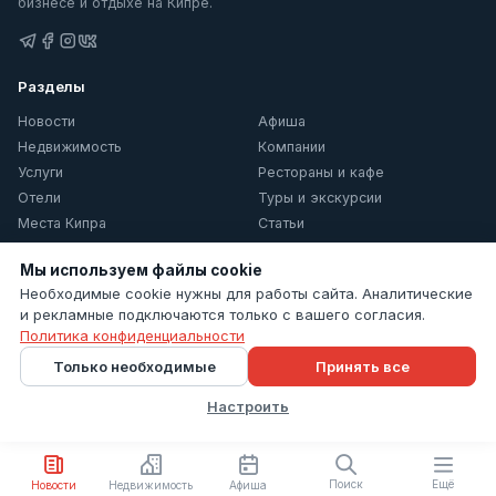
бизнесе и отдыхе на Кипре.
Разделы
Новости
Афиша
Недвижимость
Компании
Услуги
Рестораны и кафе
Отели
Туры и экскурсии
Места Кипра
Статьи
О Кипре
Мы используем файлы cookie
Информация
Необходимые cookie нужны для работы сайта. Аналитические
и рекламные подключаются только с вашего согласия.
Контакты
Политика конфиденциальности
Политика конфиденциальности
Только необходимые
Принять все
Настройки cookie
Настроить
© 2026 Cyprus Inform. Все права защищены.
Поиск
Ещё
Новости
Недвижимость
Афиша