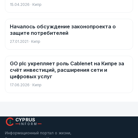
определения даты годового общего
15.04.2026 · Кипр
собрания
Началось обсуждение законопроекта о
Новости
защите потребителей
27.01.2021 · Кипр
GO plc укрепляет роль Cablenet на Кипре за
Новости
счёт инвестиций, расширения сети и
цифровых услуг
17.06.2026 · Кипр
CYPRUS
INFORM
Информационный портал о жизни,