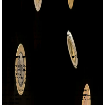
НИКОСИЯ, Кипр
– Налоговый департамент “вносит
последние штрихи” в законопроекты, которые, если они будут
приняты в качестве закона, приведут к радикальным
изменениям в налоговой системе Кипра. Об этом сообщается
в пятницу.
Завершение подготовки и график обсуждений
Кипрское информационное агентство (CNA) сообщило, что,
как ожидается, законопроекты будут отправлены в
юридическую службу для рассмотрения уже на следующей
неделе, после чего они будут представлены в парламент после
летних каникул.
“По сути, законопроекты были завершены, и остались только
некоторые детали. Мы можем сказать, что на сегодняшний
день их подготовка завершается”, — цитирует CNA слова
источника.