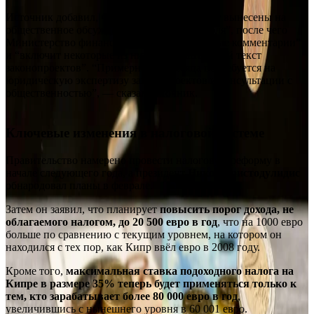
Источник добавил, что законопроекты будут вынесены на
общественное обсуждение “примерно 9 июля”, после чего
Министерство финансов “оценит полученные комментарии”
и “включит некоторые из них в окончательный текст
законопроектов”. “Примерно два месяца потребуется на
юридическую экспертизу законопроектов и консультации с
общественностью”, — сказал источник.
Ключевые изменения в налоговой системе
Правительство намерено провести налоговую реформу в
начале следующего года, а президент
Никос Христодулидис
обнародовал планы в феврале.
Затем он заявил, что планирует
повысить порог дохода, не
облагаемого налогом, до 20 500 евро в год
, что на 1000 евро
больше по сравнению с текущим уровнем, на котором он
находился с тех пор, как Кипр ввёл евро в 2008 году.
Кроме того,
максимальная ставка подоходного налога на
Кипре в размере 35% теперь будет применяться только к
тем, кто зарабатывает более 80 000 евро в год
,
увеличившись с нынешнего уровня в 60 001 евро.