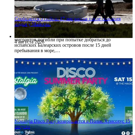
Сообщается о гибели 17 мигрантов после спасения
лодки у Майорки
Майорка, Испания. Сообщается, что семнадцать
мигрантов погибли при попытке добраться до
4 августа 2026
испанских Балеарских островов после 15 дней
пребывания в море,…
Nostalgia Disco Party возвращается в Полис Хрисохус 15
августа