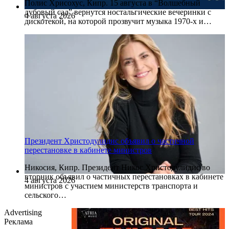
Полис Хрисохус, Кипр. 15 августа в “Волшебный
дубовый сад” вернутся ностальгические вечеринки с
4 августа 2026
дискотекой, на которой прозвучит музыка 1970-х и…
Президент Христодулидис объявил о частичной
перестановке в кабинете министров
Никосия, Кипр. Президент Никос Христодулидис во
вторник объявил о частичных перестановках в кабинете
4 августа 2026
министров с участием министерств транспорта и
сельского…
Advertising
Реклама