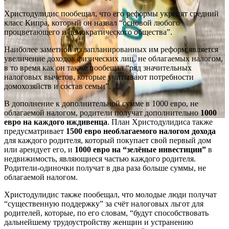
Христодулидис пообещал, что его реформы укрепят средний
класс Кипра, который он назвал “основой любого
процветающего и демократического общества”.
Наиболее заметной из запланированных им реформ является
увеличение доходов физических лиц, не облагаемых налогом,
в то время как он также пообещал “ряд значительных
налоговых вычетов, которые учитывают потребности
домохозяйств и состав семьи”.
В дополнение к дополнительной сумме в 1000 евро, не
облагаемой налогом, родители получат дополнительно
1000
евро на каждого иждивенца
. План Христодулидиса также
предусматривает
1500 евро необлагаемого налогом дохода
для каждого родителя, который покупает свой первый дом
или арендует его, и
1000 евро на “зелёные инвестиции”
в
недвижимость, являющиеся частью каждого родителя.
Родители-одиночки получат в два раза больше суммы, не
облагаемой налогом.
Христодулидис также пообещал, что молодые люди получат
“существенную поддержку” за счёт налоговых льгот для
родителей, которые, по его словам, “будут способствовать
дальнейшему трудоустройству женщин и устранению