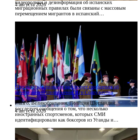
видеоролики и дезинформация об испанских
4 августа 2026
миграционных правилах были связаны с массовым
перемещением мигрантов в испанский…
Шотландская полиция расследует сообщения об
исчезновении спортсменов Игр Содружества
Глазго, Великобритания. Полиция Шотландии
расследует сообщения о том, что несколько
4 августа 2026
иностранных спортсменов, которых СМИ
идентифицировали как боксеров из Уганды и…