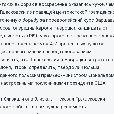
нтских выборах в воскресенье оказались хуже, че
 Тшасковски из правящей центристской гражданск
точенную борьбу за проевропейский курс Варшав
лосов, опередив Кароля Навроцки, кандидата от
дливость» (PiS), у которого, согласно последнем
 намного меньше, чем 4-7 процентных пунктов,
щественного мнения перед голосованием.
означать, что Тшасковский и Навроцки встретятся
 июня, чтобы определить, твердо ли Польша
аданного польским премьер-министром Дональдо
ки настроенными поклонниками президента США
т близка, и она близка”, — сказал Тржасковски
много работы, и нам нужна решимость”.