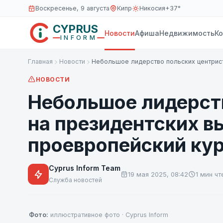
Воскресенье, 9 августа
Кипр
Никосия
+37°
CYPRUS
Новости
Афиша
Недвижимость
К
INFORM
Главная
Новости
Небольшое лидерство польских центрис
НОВОСТИ
Небольшое лидерст
на президентских в
проевропейский ку
Cyprus Inform Team
19 мая 2025, 08:42
1 мин чт
Служба новостей
Фото:
иллюстративное фото · Cyprus Inform