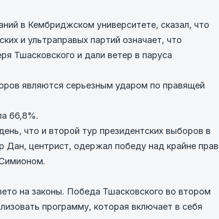
аний в Кембриджском университете, сказал, что
ких и ультраправых партий означает, что
ря Тшасковского и дали ветер в паруса
боров являются серьезным ударом по правящей
.
ла 66,8%.
день, что и второй тур президентских выборов в
р Дан, центрист, одержал победу над крайне пра
Симионом.
вето на законы. Победа Тшасковского во втором
ализовать программу, которая включает в себя