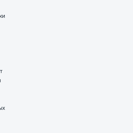
ки
и
т
л
ых