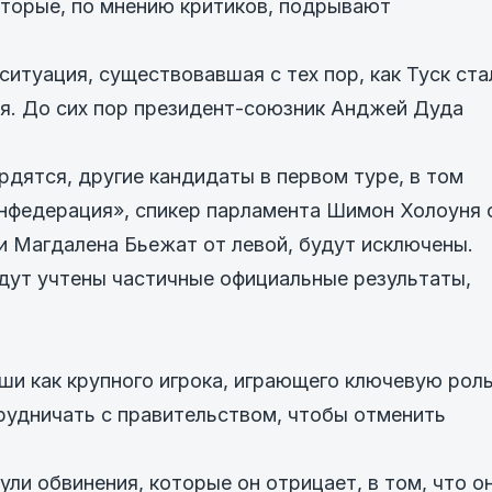
оторые, по мнению критиков, подрывают
ситуация, существовавшая с тех пор, как Туск ста
ся. До сих пор президент-союзник Анджей Дуда
рдятся, другие кандидаты в первом туре, в том
онфедерация», спикер парламента Шимон Холоуня 
 Магдалена Бьежат от левой, будут исключены.
дут учтены частичные официальные результаты,
и как крупного игрока, играющего ключевую роль
рудничать с правительством, чтобы отменить
и обвинения, которые он отрицает, в том, что о