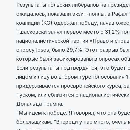
Результаты польских либералов на президе
ожидалось, показали экзит-поллы, а Рафал
коалиции (KO) одержал победу, начав ожес
Тшасковски занял первое место с 31,2% го
националистической партии «Право и справе
опросу Ipsos, было 29,7%. Этот разрыв был
которые были зафиксированы в опросах об
Если результаты подтвердятся, это будет 
лицом к лицу во втором туре голосования 1
придерживается проевропейского курса, з
Туском, или сблизится с националистичес
Дональда Трампа.
“Мы идем к победе. Я говорил, что она буде
болельщикам. “Впереди у нас много, очень 