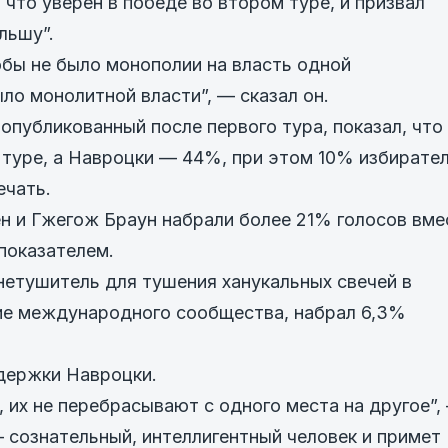
что уверен в победе во втором туре, и призвал
льшу”.
бы не было монополии на власть одной
ло монолитной власти”, — сказал он.
опубликованный после первого тура, показал, что
туре, а Навроцки — 44%, при этом 10% избирате
ечать.
 и Гжегож Браун набрали более 21% голосов вме
показателем.
гнетушитель для тушения ханукальных свечей в
ие международного сообщества, набрал 6,3%
держки Навроцки.
 их не перебрасывают с одного места на другое”,
— сознательный, интеллигентный человек и примет