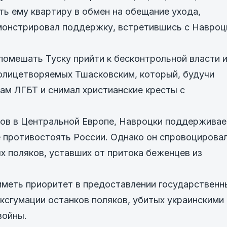
ь ему квартиру в обмен на обещание ухода,
емонстрировал поддержку, встретившись с Навроц
омешать Туску прийти к бесконтрольной власти 
 олицетворяемых Тшасковским, который, будучи
м ЛГБТ и снимал христианские кресты с
ков в Центральной Европе, Навроцки поддерживае
 противостоять России. Однако он спровоцирова
х поляков, уставших от притока беженцев из
иметь приоритет в предоставлении государственн
эксгумации останков поляков, убитых украинскими
войны.