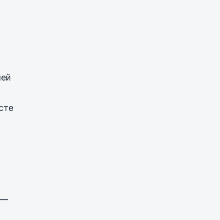
лей
сте
 —