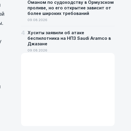
Оманом по судоходству в Ормузском
м
проливе, но его открытие зависит от
ой
более широких требований
09.08.2026
ы.
4
Хуситы заявили об атаке
беспилотника на НПЗ Saudi Aramco в
у
Джазане
09.08.2026
м