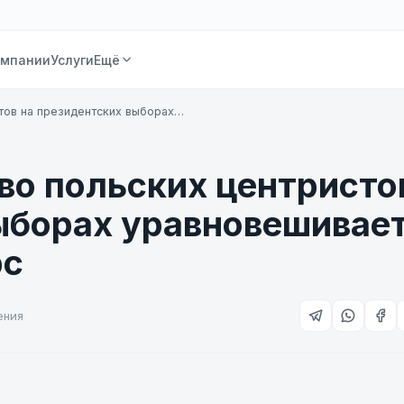
омпании
Услуги
Ещё
тов на президентских выборах…
во польских центристо
ыборах уравновешивае
рс
ения