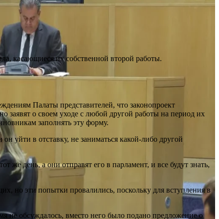
ила, касающиеся их собственной второй работы.
реждениям Палаты представителей, что законопроект
о заявят о своем уходе с любой другой работы на период их
иновникам заполнять эту форму.
 он уйти в отставку, не заниматься какой-либо другой
 же день, а они отправят его в парламент, и все будут знать,
их, но эти попытки провалились, поскольку для вступления в
мя не обсуждалось, вместо него было подано предложение о