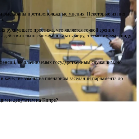
ыли высказаны противоположные мнения. Некоторые из них
й.
ния рухнувшего престижа, что является точкой зрения
мы действительно сможем показать миру, что мы имеем в виду
х пенсий, выплачиваемых государственным служащим, но
 в качестве закона на пленарном заседании парламента до
щим и депутатам на Кипре?