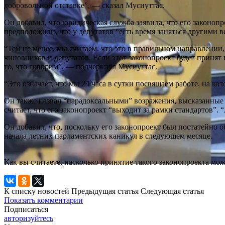
добровольной отставке”, — сказал Мусиуттас.
Он добавил, что юридическая служба заявила, что его законо
предположили, что у депутатов “есть время заняться другими в
“Тем не менее, мы считаем, что это в правильном направлении,
чиновников и депутатов. Если этот законопроект будет принят
то, что говорим”, — подчеркнул Мусиуттас.
“Это означает, что мы 24 часа в сутки посвящаем работе, на к
Он также назвал “парадоксальными” возражения, высказанные
считает, что его законопроект “выходит за рамки стандартов”. 
Он добавил, что, поскольку его законопроект был постатейно о
начала летних парламентских каникул в следующем месяце.
Как вы считаете, насколько принятие такого законопроекта м
К списку новостей
Предыдущая статья
Следующая статья
Показать комментарии
Подписаться
авторизуйтесь