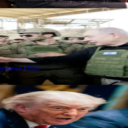
 понедельник вечером, что объявит о перестановках в кабинете 
 разоружением ХАМАС
стью выведены из сектора Газа, пока ХАМАС не завершит свое 