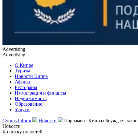
Advertising
Advertising
О Кипре
Туризм
Новости Кипра
Афиша
Рестораны
Иммиграция и финансы
Недвижимость
Образование
Услуги
Cyprus Inform
Новости
Парламент Кипра обсуждает закон
Новости
К списку новостей