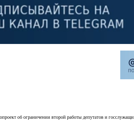
опроект об ограничении второй работы депутатов и госслужащи