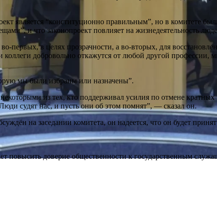
проект является “конституционно правильным”, но в комитете б
ещами”, и что законопроект повлияет на жизнедеятельность люде
 во-первых, в целях прозрачности, а во-вторых, для восстановле
 и коллеги добровольно откажутся от любой другой профессии, 
оторую мы были избраны или назначены”.
 некоторыми из тех, кто поддерживал усилия по отмене кратны
“Люди судят нас, и пусть они об этом помнят”, — сказал он.
бсуждён на заседании комитета, он надеется, что он будет принят
ожет повысить доверие общественности к государственным служа