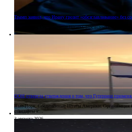
Трамп заявил, что Ирану грозит «обезглавливание» без 
Вашингтон, Соединенные Штаты. Президент США Дональд 
3 августа 2026
ООН отвергла утверждения о том, что Гутерриш применя
Нью-Йорк, Соединенные Штаты Америки. Организация Об
стандарты к…
3 августа 2026