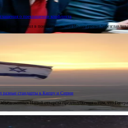
соглашения о прекращении конфликта
Трамп заявил в понедельник, что Ирану грозит “обезглавливан
л разные стандарты к Кипру и Сирии
ъединенных Наций отвергла предположения о том, что Генера