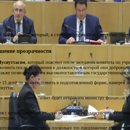
 законопроект, который, в случае его принятия, ужесточит прав
ышение прозрачности
усиуттасом
, который пояснил после заседания комитета по уч
олнить после вступления в должность, в которой они добровольн
т также позволит другим высокопоставленным государственным ч
е 15 дней он должен заявить в подготовленной форме, намерен ли
иуттас.
заполнит форму, “ответ будет отправлен министру финансов в тот
я с целью запретить вторую работу для государственных служащ
титуцию.
ительное большинство, и поскольку это предложение долгое вре