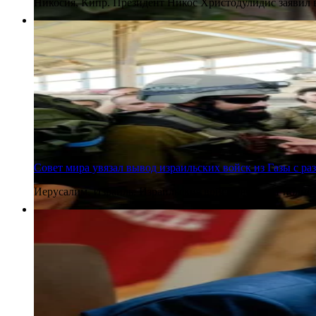
Никосия, Кипр. Президент Никос Христодулидис заявил в
3 августа 2026
Совет мира увязал вывод израильских войск из Газы с
Иерусалим, Израиль. Израильские войска не будут полно
3 августа 2026