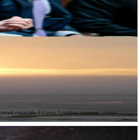
ие”, если он не согласится на соглашение…
льный секретарь Антониу Гутерриш применял разные