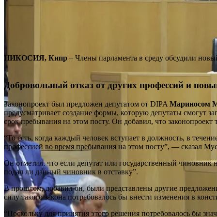
НИКОСИЯ, Кипр
– Члены парламента в среду обсудили новый
Добровольный отказ от других профессий и пов
Законопроект был предложен депутатом от DIPA
Мариносом М
предусматривает создание формы, которую депутаты смогут зап
срок пребывания на этом посту. Он добавил, что законопроек
“То есть, когда каждый человек вступает в должность, в течени
профессией во время пребывания на этом посту”, — сказал Мус
Он отметил, что если депутат или государственный чиновник не 
подал ли данный чиновник в отставку”.
В прошлом, добавил он, были представлены другие предложени
силу такого закона потребовалось бы внести изменения в конс
“Поскольку для принятия этого решения потребовалось бы знач