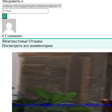
Уведомить о
0
Comments
Межтекстовые Отзывы
Посмотреть все комментарии
Христодулидис отказался назвать дату объявления о пере