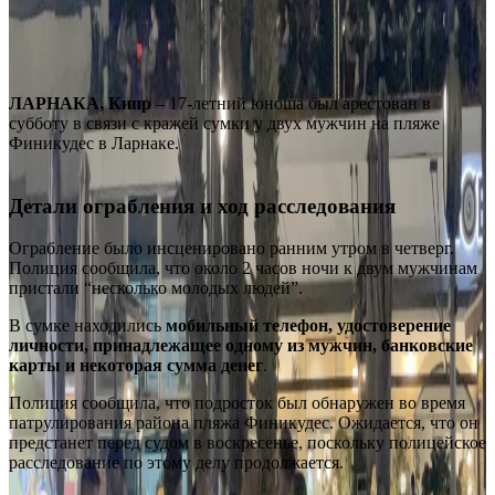
ЛАРНАКА, Кипр
– 17-летний юноша был арестован в
субботу в связи с кражей сумки у двух мужчин на пляже
Финикудес в Ларнаке.
Детали ограбления и ход расследования
Ограбление было инсценировано ранним утром в четверг.
Полиция сообщила, что около 2 часов ночи к двум мужчинам
пристали “несколько молодых людей”.
В сумке находились
мобильный телефон, удостоверение
личности, принадлежащее одному из мужчин, банковские
карты и некоторая сумма денег
.
Полиция сообщила, что подросток был обнаружен во время
патрулирования района пляжа Финикудес. Ожидается, что он
предстанет перед судом в воскресенье, поскольку полицейское
расследование по этому делу продолжается.