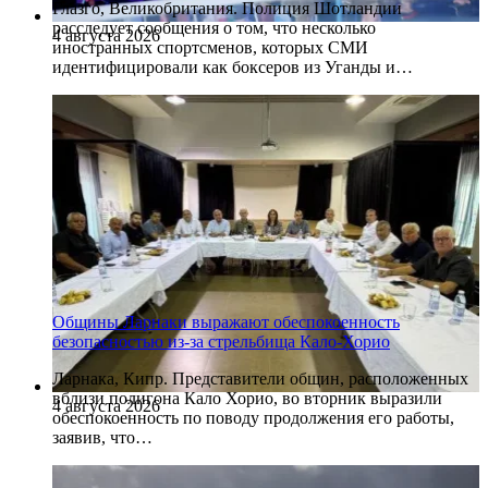
Глазго, Великобритания. Полиция Шотландии
расследует сообщения о том, что несколько
4 августа 2026
иностранных спортсменов, которых СМИ
идентифицировали как боксеров из Уганды и…
Общины Ларнаки выражают обеспокоенность
безопасностью из-за стрельбища Кало-Хорио
Ларнака, Кипр. Представители общин, расположенных
вблизи полигона Кало Хорио, во вторник выразили
4 августа 2026
обеспокоенность по поводу продолжения его работы,
заявив, что…