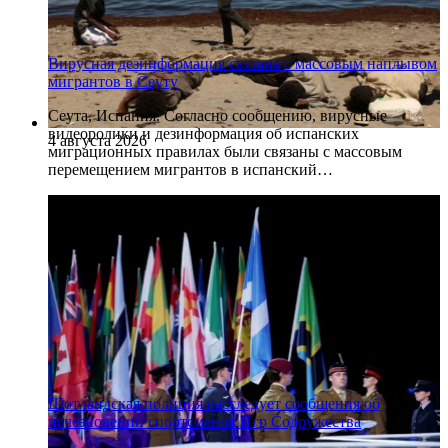
Вирусная дезинформация связана с массовым наплывом
мигрантов в Сеуту
Сеута, Испания. Согласно сообщению, вирусные
видеоролики и дезинформация об испанских
4 августа 2026
миграционных правилах были связаны с массовым
перемещением мигрантов в испанский…
Шотландская полиция расследует сообщения об
исчезновении спортсменов Игр Содружества