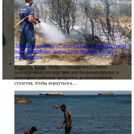
Лесные пожары могут десятилетиями наносить ущерб
биоразнообразию, заявил представитель лесного
департамента
Никосия, Кипр. Лесные пожары могут иметь
5 августа 2026
долгосрочные последствия для биоразнообразия, и
некоторым районам требуются десятилетия или
столетия, чтобы вернуться к…