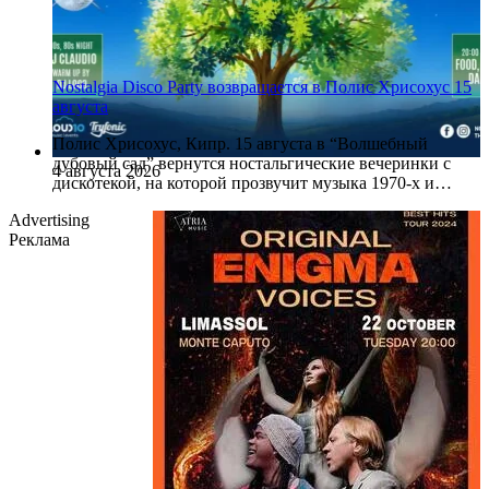
Nostalgia Disco Party возвращается в Полис Хрисохус 15
августа
Полис Хрисохус, Кипр. 15 августа в “Волшебный
дубовый сад” вернутся ностальгические вечеринки с
4 августа 2026
дискотекой, на которой прозвучит музыка 1970-х и…
Advertising
Реклама