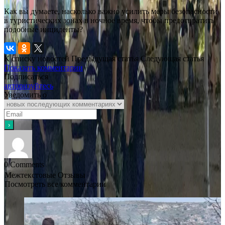
Как вы думаете, насколько важно усилить меры безопасности
в туристических зонах в ночное время, чтобы предотвратить
подобные инциденты?
К списку новостей
Предыдущая статья
Следующая статья
Показать комментарии
Подписаться
авторизуйтесь
Уведомить о
0
Comments
Межтекстовые Отзывы
Посмотреть все комментарии