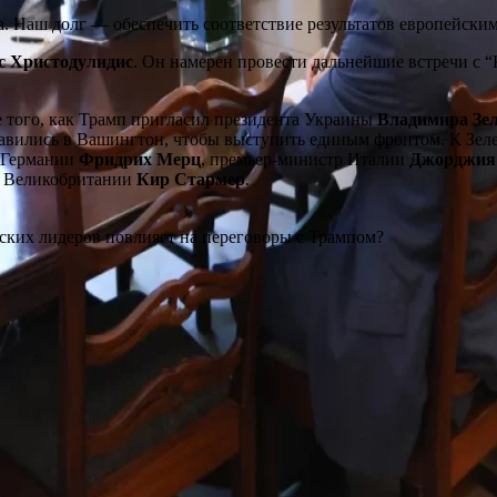
. Наш долг — обеспечить соответствие результатов европейским
с Христодулидис
. Он намерен провести дальнейшие встречи с 
е того, как Трамп пригласил президента Украины
Владимира Зел
равились в Вашингтон, чтобы выступить единым фронтом. К Зе
р Германии
Фридрих Мерц
, премьер-министр Италии
Джорджия
р Великобритании
Кир Стармер
.
йских лидеров повлияет на переговоры с Трампом?