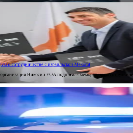
м о сотрудничестве с израильской Mekorot
 организация Никосии EOA подписала меморандум о сотрудниче