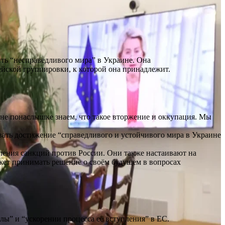
ить “несправедливого мира” в Украине. Она
йской группировки, к которой она принадлежит.
не понаслышке знаем, что такое вторжение и оккупация. Мы
вать достижение “справедливого и устойчивого мира в Украине
ления санкций против России. Они также настаивают на
жет принимать решение о своём будущем в вопросах
ы” и “ускорении процесса её вступления” в ЕС.