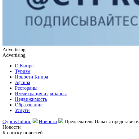
Advertising
Advertising
О Кипре
Туризм
Новости Кипра
Афиша
Рестораны
Иммиграция и финансы
Недвижимость
Образование
Услуги
Cyprus Inform
Новости
Председатель Палаты представите
Новости
К списку новостей