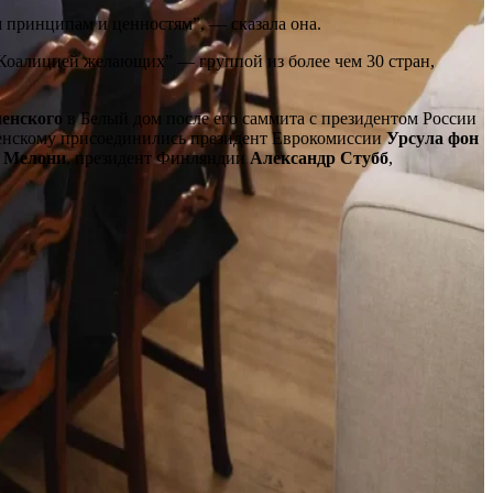
 принципам и ценностям”, — сказала она.
“Коалицией желающих” — группой из более чем 30 стран,
енского
в Белый дом после его саммита с президентом России
ленскому присоединились президент Еврокомиссии
Урсула фон
 Мелони
, президент Финляндии
Александр Стубб
,