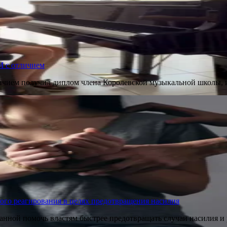
M с отличием
ичием получил диплом члена Королевской музыкальной школы, 
ого реагирования в целях предотвращения насилия
нной помочь властям быстрее предотвращать случаи насилия и 