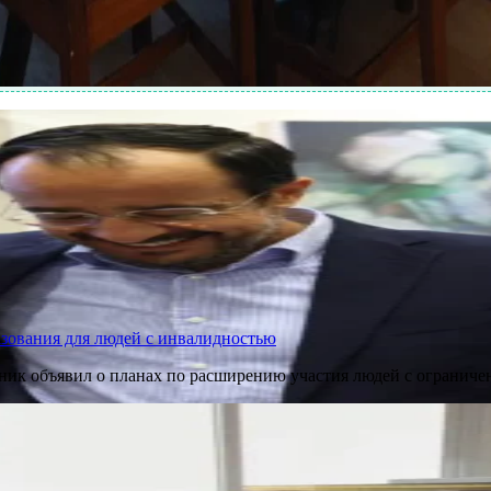
разования для людей с инвалидностью
рник объявил о планах по расширению участия людей с огранич