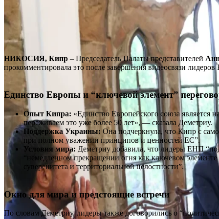
НИКОСИЯ, Кипр
– Председатель Палаты представителей
Анн
прокомментировала это после завершения видеосвязи лидеров 
Единство Европы и “ключевой элемент” перегов
Опыт Кипра:
«Единство Европейского союза является н
переживаем это уже более 50 лет», — сказала Деметриу.
Поддержка Украины:
Она подчеркнула, что Кипр с само
при полном уважении принципов и ценностей ЕС”.
Условия мира:
Деметриу добавила, что лидеры ЕНП “под
“немедленном прекращении огня как ключевом элементе п
суверенитета и территориальной целостности”.
Окно для мира и предстоящие встречи
По словам Деметриу, лидеры также договорились о “политичес