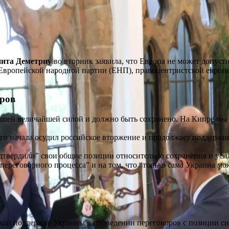
ита Деметриу
во вторник заявила, что Европа не может допуст
Европейской народной партии (ЕНП), правоцентристской европе
оров
ашей величайшей силой и должно быть сохранено. На Кипре мы 
го начала осудил российское вторжение и продолжает поддержи
твердили” свои общие позиции относительно сохранения и уси
ереговорного процесса” и на том, что “только сама Украина мо
кой поддержке Украины в проведении переговоров с позиции сил