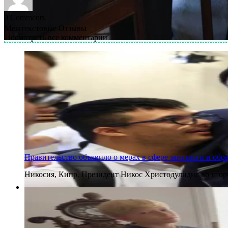
0
Comments
Межтекстовые Отзывы
Посмотреть все комментарии
Правительство объявило о мерах в сфере занятости и об
Никосия, Кипр. Президент Никос Христодулидис во вто
4 августа 2026