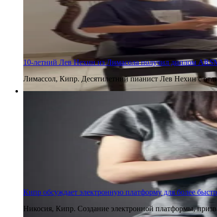
10-летний Лев Нехин из Лимасола получил диплом ARS
Лимассол, Кипр. Десятилетний пианист Лев Нехин с отл
4 августа 2026
Кипр обсуждает электронную платформу для более быстр
Никосия, Кипр. Создание электронной платформы, призва