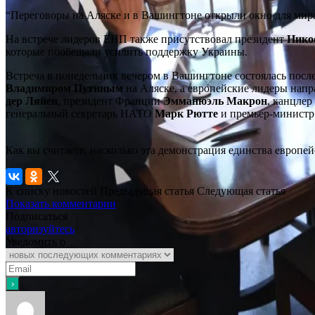
“Переговоры на Аляске и в Вашингтоне открыли окно для мира
На встрече лидеров ЕНП также присутствовал президент
Нико
которые пообещали усилить поддержку Украины.
Встреча в понедельник вечером в Вашингтоне состоялась посл
Владимиром Путиным
на Аляске, а европейские лидеры нап
дер Ляйен
, президент Франции
Эмманюэль Макрон
, канцле
генеральный секретарь НАТО
Марк Рютте
и премьер-минист
Как вы считаете, насколько эта демонстрация единства европе
К списку новостей
Предыдущая статья
Следующая статья
Показать комментарии
Подписаться
авторизуйтесь
Уведомить о