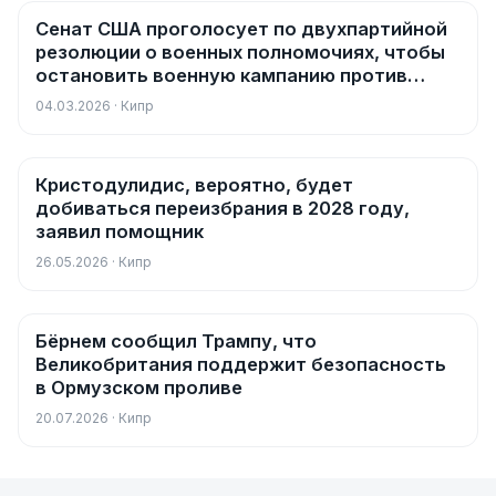
Сенат США проголосует по двухпартийной
Новости
резолюции о военных полномочиях, чтобы
остановить военную кампанию против
Ирана
04.03.2026 · Кипр
Кристодулидис, вероятно, будет
Новости
добиваться переизбрания в 2028 году,
заявил помощник
26.05.2026 · Кипр
Бёрнем сообщил Трампу, что
Новости
Великобритания поддержит безопасность
в Ормузском проливе
20.07.2026 · Кипр