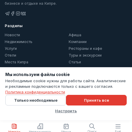
бизнесе и отдыхе на Кипре.
Разделы
Новости
Афиша
Недвижимость
Компании
Услуги
Рестораны и кафе
Отели
Туры и экскурсии
Места Кипра
Статьи
О Кипре
Мы используем файлы cookie
Информация
Необходимые cookie нужны для работы сайта. Аналитические
и рекламные подключаются только с вашего согласия.
Контакты
Политика конфиденциальности
Политика конфиденциальности
Только необходимые
Принять все
Настройки cookie
Настроить
© 2026 Cyprus Inform. Все права защищены.
Поиск
Ещё
Новости
Недвижимость
Афиша