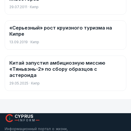
29.07.2011 · Кипр
«Серьезный» рост круизного туризма на
Новости
Кипре
13.09.2019 · Кипр
Китай запустил амбициозную миссию
Новости
«Тяньвэнь-2» по сбору образцов с
астероида
29.05.2025 · Кипр
CYPRUS
INFORM
Информационный портал о жизни,