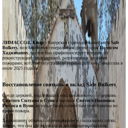
ЛИМАССОЛ, Кипр
– Кипрская судоходная компания
Safe
Bulkers
, возглавляемая генеральным директором
Полисом
Хаджиоанну
, полностью профинансирует и проведёт
реконструкцию двух церквей, разрушенных лесными
пожарами, которые опустошили горные районы Лимассола в
июле 2025 года.
Восстановление святынь и вклад Safe Bulkers
Среди церквей, подлежащих восстановлению, — церковь
Святого Силуана в Суни
и часовня
Святого Иоанниса
Россоса в Вуни
, которые были полностью уничтожены во
время пожара.
Хаджиоанну объявил об инициативе в социальных сетях,
заявив, что она последовала за посещением объектов