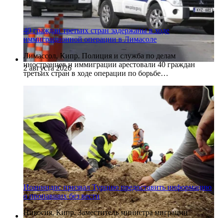
40 граждан третьих стран задержаны в ходе
иммиграционной операции в Лимасоле
Лимассол, Кипр. Полиция и служба по делам
иностранцев и иммиграции арестовали 40 граждан
2 августа 2026
третьих стран в ходе операции по борьбе…
Иоаннидис призвал Турцию предоставить информацию
о пропавших без вести
Никосия, Кипр. Заместитель министра миграции