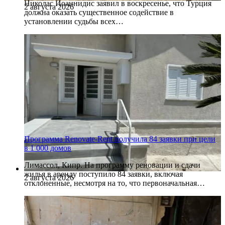
Николас Иоаннидис заявил в воскресенье, что Турция
2 августа 2026
должна оказать существенное содействие в
установлении судьбы всех…
Программа Renovate-Rent получила 84 заявки при цели
в 1 000 домов
Лимассол, Кипр. На программу реновации и сдачи
жилья в аренду поступило 84 заявки, включая
2 августа 2026
отклоненные, несмотря на то, что первоначальная…