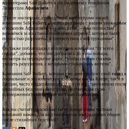
волонтерами Safe Bulkers и обсуждением с епископом
Лимассола
Афанасием
.
“После инспекции, проведённой волонтёрами нашей
компании Safe Bulkers, и моего разговора с нашим уважаемым
епископом Афанасием, — написал он, — мы полностью
возьмёмся за восстановление обеих церквей, которые были
полностью разрушены, в соответствии с инструкциями”.
Он также поблагодарил волонтёров компании “от всего
сердца”, добавив, что они добрались до зоны пожара,
несмотря на перекрытие дорог, “чтобы своими глазами
увидеть разрушения, с которыми столкнулись жители”.
Компания Safe Bulkers, которая уже давно вносит свой вклад в
социальные и экологические проблемы как на Кипре, так и в
Греции, часто поддерживала усилия по восстановлению после
стихийных бедствий на острове, подтверждая свою
приверженность интересам местных сообществ.
Как вы считаете, насколько такие инициативы частных
компаний важны для восстановления пострадавших общин
после стихийных бедствий?