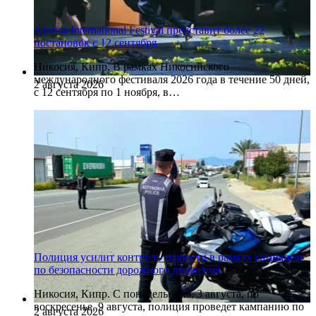
Nicosia International Festival представит более 22
постановок с 12 сентября
Никосия, Кипр. В рамках Никосийского
международного фестиваля 2026 года в течение 50 дней,
2 августа 2026
с 12 сентября по 1 ноября, в…
Полиция усилит контроль скорости в рамках кампании
по безопасности дорожного движения
Никосия, Кипр. С понедельника, 3 августа, по
воскресенье, 9 августа, полиция проведет кампанию по
2 августа 2026