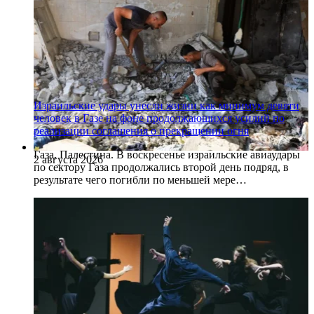
Израильские удары унесли жизни как минимум девяти
человек в Газе на фоне продолжающихся усилий по
реализации соглашения о прекращении огня
Газа, Палестина. В воскресенье израильские авиаудары
2 августа 2026
по сектору Газа продолжались второй день подряд, в
результате чего погибли по меньшей мере…