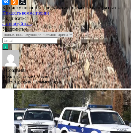
К списку новостей
Предыдущая статья
Следующая статья
Показать комментарии
Подписаться
авторизуйтесь
Уведомить о
0
Comments
Межтекстовые Отзывы
Посмотреть все комментарии