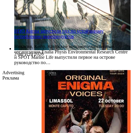
НПО Кипра запустили гид по устойчивому
потреблению морепродуктов
Никосия, Кипр. Кипрские неправительственные
организации Enalia Physis Environmental Research Centre
2 августа 2026
и SPOT Marine Life выпустили первое на острове
руководство по…
Advertising
Реклама