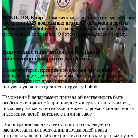
НИКОСИЯ, Кипр
– Таможенный департамент изъял в общей
сложности
1325 поддельных игрушек, брелоков и других
аксессуаров Labubu
в ходе скоординированной операции,
проведённой во вторник. Об этом было объявлено в среду.
Нарушение прав интеллектуальной
собственности и риски для детей
В ходе проверки, проведённой в восьми магазинах,
принадлежащих двум компаниям, было установлено, что
товары нарушают права интеллектуальной собственности на
популярную коллекционную игрушку Labubu.
Таможенный департамент призвал общественность быть
особенно осторожной при покупке контрафактных товаров,
поскольку их качество низкое и может угрожать безопасности
и здоровью детей, которые с ними играют.
Эта операция была частью усилий по сокращению
распространения продукции, нарушающей права
интеллектуальной собственности, на кипрских рынках путём