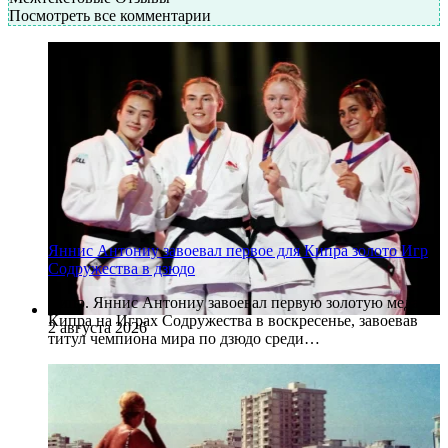
Посмотреть все комментарии
Яннис Антониу завоевал первое для Кипра золото Игр
Содружества в дзюдо
Кипр. Яннис Антониу завоевал первую золотую медаль
Кипра на Играх Содружества в воскресенье, завоевав
2 августа 2026
титул чемпиона мира по дзюдо среди…