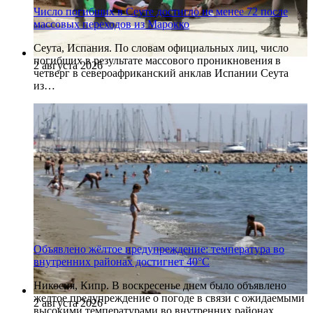
Число погибших в Сеуте достигло не менее 72 после
массовых переходов из Марокко
Сеута, Испания. По словам официальных лиц, число
погибших в результате массового проникновения в
2 августа 2026
четверг в североафриканский анклав Испании Сеута
из…
Объявлено жёлтое предупреждение: температура во
внутренних районах достигнет 40°C
Никосия, Кипр. В воскресенье днем было объявлено
желтое предупреждение о погоде в связи с ожидаемыми
2 августа 2026
высокими температурами во внутренних районах…