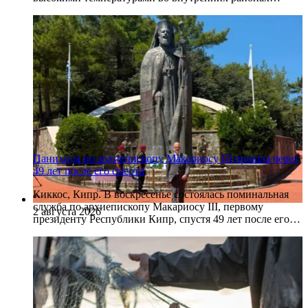
Панихида по архиепископу Макариосу III прошла через
49 лет после его смерти
Киккос, Кипр. В воскресенье состоялась поминальная
служба по архиепископу Макариосу III, первому
2 августа 2026
президенту Республики Кипр, спустя 49 лет после его…