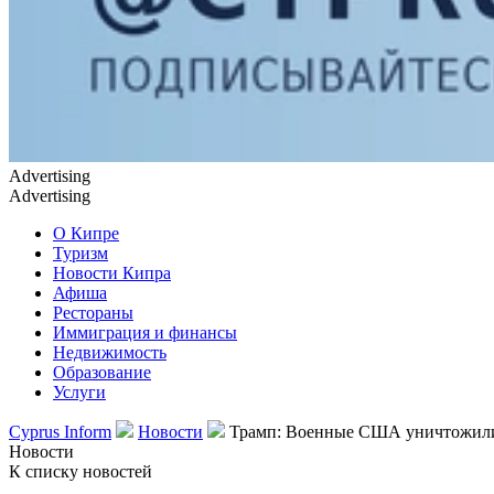
Advertising
Advertising
О Кипре
Туризм
Новости Кипра
Афиша
Рестораны
Иммиграция и финансы
Недвижимость
Образование
Услуги
Cyprus Inform
Новости
Трамп: Военные США уничтожили с
Новости
К списку новостей