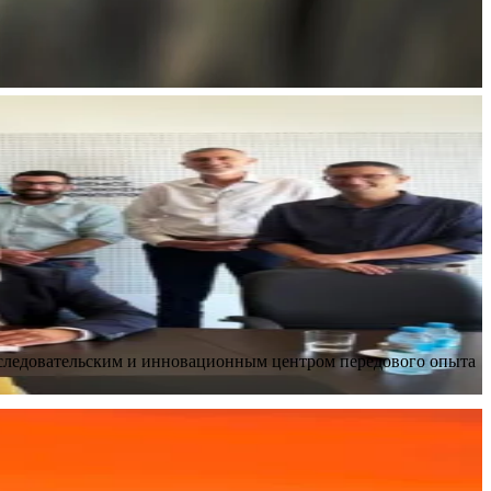
сследовательским и инновационным центром передового опыта