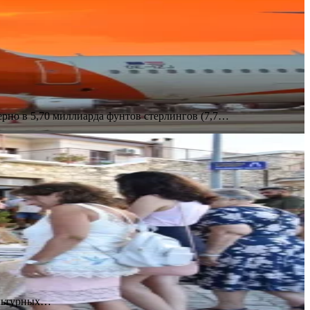
мерно в 5,70 миллиарда фунтов стерлингов (7,7…
культурных…