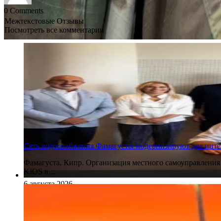
0
Comments
Межтекстовые Отзывы
Посмотреть все комментарии
Сеть водоснабжения Фамагусты модернизируют для инте
Фамагуста, Кипр. Организация местного самоуправления
KIOS в…
6 августа 2026