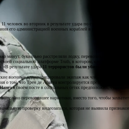
11 человек во вторник в результате удара по судну из Венесуэ
вания его администрацией военных кораблей в южной части Кари
ько минут, буквально расстреляли лодку, перевозившую наркоти
своей социальной платформе Truth, в котором, как оказалось, б
. «В результате удара
11 террористов были убиты в бою
. Ни о
ские военные идентифицировали экипаж как членов венесуэльск
ия о том, что Трен де Арагуа контролируется президентом Вене
Нанез
в своём посте в социальных сетях предположил, что виде
жительно перевозившее наркотики, вместо того, чтобы захватить
оначальную проверку видеозаписи, которая не выявила признако