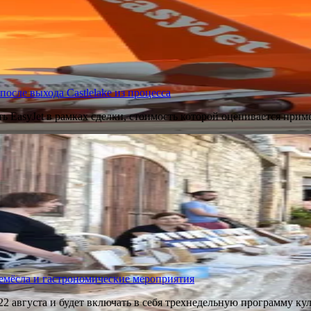
 после выхода Castlelake из процесса
ть EasyJet в рамках сделки, стоимость которой оценивается при
ремёсла и гастрономические мероприятия
 22 августа и будет включать в себя трехнедельную программу 