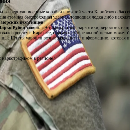
ения
 развернули военные корабли в южной части Карибского бассей
а атомная быстроходная ударная подводная лодка либо находятс
 морских пехотинцев
.
арко Рубио
заявил: «Эти конкретные наркотики, вероятно, нап
звало тревогу в Каракасе, опасаясь, что реальной целью может б
ные Штаты удвоили вознаграждение за информацию, которая пр
 с наркотрафиком в регионе?