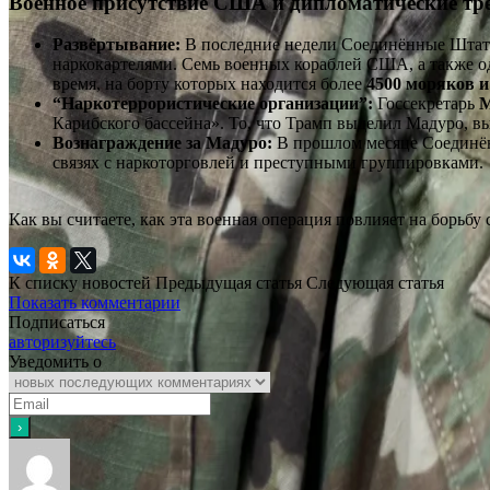
Военное присутствие США и дипломатические тр
Развёртывание:
В последние недели Соединённые Штаты
наркокартелями. Семь военных кораблей США, а также одн
время, на борту которых находится более
4500 моряков и
“Наркотеррористические организации”:
Госсекретарь
М
Карибского бассейна». То, что Трамп выделил Мадуро, вы
Вознаграждение за Мадуро:
В прошлом месяце Соединён
связях с наркоторговлей и преступными группировками.
Как вы считаете, как эта военная операция повлияет на борьбу
К списку новостей
Предыдущая статья
Следующая статья
Показать комментарии
Подписаться
авторизуйтесь
Уведомить о