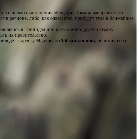
на с целью выполнения обещания Трампа расправиться с
я в регионе, либо, как ожидается, прибудут туда в ближайшее
равлялись в Тринидад или какую-либо другую страну
ыть их правительство.
иведёт к аресту Мадуро, до
$50 миллионов
, обвинив его в