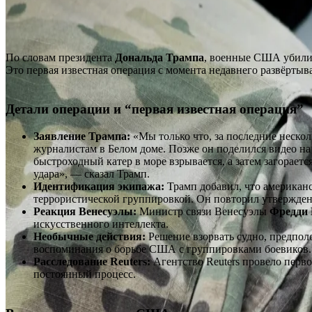
По словам президента
Дональда Трампа
, военные США убили 
Это первая известная операция с момента недавнего развёрты
Детали операции и “первая известная операция”
Заявление Трампа:
«Мы только что, за последние нескол
журналистам в Белом доме. Позже он поделился видео на 
быстроходный катер в море взрывается, а затем загорается
удара», — сказал Трамп.
Идентификация экипажа:
Трамп добавил, что американ
террористической группировкой. Он повторил утвержден
Реакция Венесуэлы:
Министр связи Венесуэлы
Фредди 
искусственного интеллекта.
Необычные действия:
Решение взорвать судно, предполо
воспоминания о борьбе США с группировками боевиков.
Расследование Reuters:
Агентство Reuters провело перв
постоянный процесс.