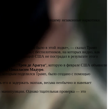
лы, предположительно перевозившему незаконные наркотики.
бского бассейна.
ки, много наркотиков было в этой лодке», — сказал Трамп
ыли показаны кадры с беспилотников, на которых видно, как
дин военнослужащий США не пострадал в результате этого
ой банды “
Трен де Арагуа
“, которую в феврале США объявили
суэлы
Николасом Мадуро
.
о, которым поделился Трамп, было создано с помощью
 его и задержать экипаж, весьма необычно и навевает
в манипуляции. Однако тщательная проверка — это