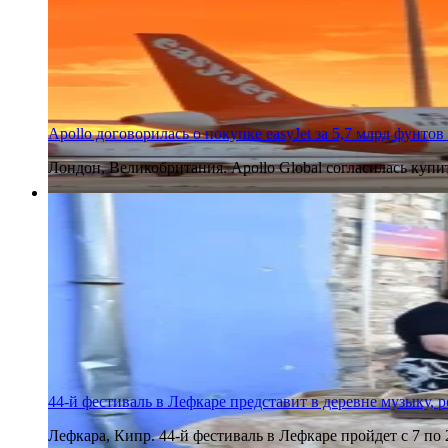
Apollo договорилась о покупке easyJet за 5,7 млрд фунтов
Лондон, Великобритания. Apollo Global согласилась купи
6 августа 2026
44-й фестиваль в Лефкаре представит в деревне музыку, 
Лефкара, Кипр. 44-й фестиваль в Лефкаре пройдет с 7 по