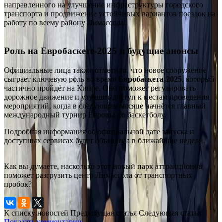
направленного на улучшение инфраструктуры городского
транспорта и продвижение устойчивых вариантов поездок на
работу по всему району Лимассола.
Роль на Евробаскете-2025 и будущие анонсы
Официальные лица также отметили, что новое сооружение
сыграет ключевую роль во время
Евробаскета-2025
, который
частично пройдёт на Кипре. Оно поможет регулировать
дорожное движение и улучшит доступ к местам проведения
мероприятий, когда в следующем месяце начнётся главный
международный турнир Европы по баскетболу.
Подробная информация об официальной дате запуска и
доступных сервисах будет объявлена в ближайшие недели.
Как вы думаете, насколько этот новый парк аттракционов
поможет разгрузить центр Лимассола от транспортных
пробок?
К списку новостей
Предыдущая статья
Следующая статья
Показать комментарии