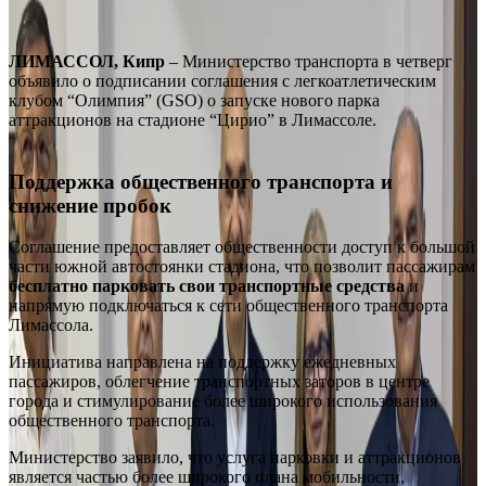
ЛИМАССОЛ, Кипр
– Министерство транспорта в четверг
объявило о подписании соглашения с легкоатлетическим
клубом “Олимпия” (GSO) о запуске нового парка
аттракционов на стадионе “Цирио” в Лимассоле.
Поддержка общественного транспорта и
снижение пробок
Соглашение предоставляет общественности доступ к большой
части южной автостоянки стадиона, что позволит пассажирам
бесплатно парковать свои транспортные средства
и
напрямую подключаться к сети общественного транспорта
Лимассола.
Инициатива направлена на поддержку ежедневных
пассажиров, облегчение транспортных заторов в центре
города и стимулирование более широкого использования
общественного транспорта.
Министерство заявило, что услуга парковки и аттракционов
является частью более широкого плана мобильности,