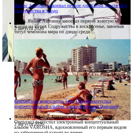
Яннис Антониу завоевал первое для Кипра золото Игр
Содружества в дзюдо
Кипр. Яннис Антониу завоевал первую золотую медаль
Кипра на Играх Содружества в воскресенье, завоевав
2 августа 2026
титул чемпиона мира по дзюдо среди…
Британский композитор Terry Overall выпустил
концептуальный альбом, вдохновлённый Варошей
Фамагуста, Кипр. Британский композитор Терри
Оверлэнд выпустил электронный концептуальный
2 августа 2026
альбом VAROSHA, вдохновленный его первым видом
на заброшенный курорт во время…