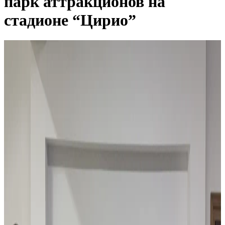
парк аттракционов на
стадионе “Цирио”