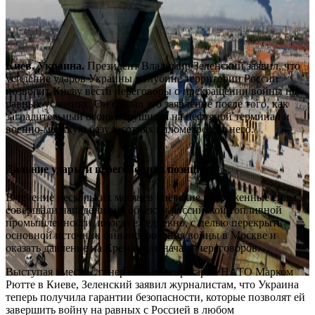
Киев, Украина.
Президент Владимир Зеленский заявил, что
усиление ударов Украины в глубине территории России
позволит Киеву вести переговоры о прекращении войны на
равных условиях. Он сделал это заявление после того, как
заградительный огонь обрушился на нефтяной терминал и
военно-морскую базу в сотнях километров от него.
Дальние удары и переговорная позиция
В течение нескольких месяцев киевские вооруженные силы
совершали нападения на объекты российской топливной
промышленности, иногда ежедневно, с целью перекрыть
основной источник финансирования войны в Москве и
оказать давление на Кремль для начала переговоров.
Выступая вместе с генеральным секретарем НАТО Марком
Рютте в Киеве, Зеленский заявил журналистам, что Украина
теперь получила гарантии безопасности, которые позволят ей
завершить войну на равных с Россией в любом