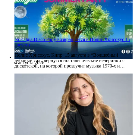
Nostalgia Disco Party возвращается в Полис Хрисохус 15
августа
Полис Хрисохус, Кипр. 15 августа в “Волшебный
дубовый сад” вернутся ностальгические вечеринки с
4 августа 2026
дискотекой, на которой прозвучит музыка 1970-х и…