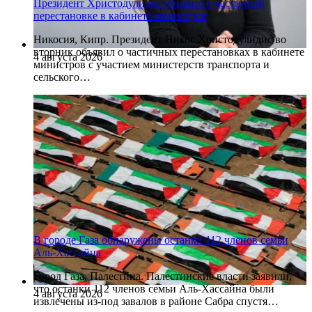
Президент Христодулидис объявил о частичной
перестановке в кабинете министров
Никосия, Кипр. Президент Никос Христодулидис во
вторник объявил о частичных перестановках в кабинете
4 августа 2026
министров с участием министерств транспорта и
сельского…
В городе Газа обнаружены останки 112 членов семьи
Аль-Хассайна
Город Газа, Палестина. Палестинские власти заявили,
что останки 112 членов семьи Аль-Хассайна были
4 августа 2026
извлечены из-под завалов в районе Сабра спустя…