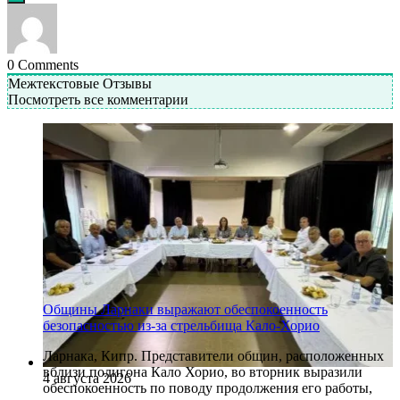
0
Comments
Межтекстовые Отзывы
Посмотреть все комментарии
Общины Ларнаки выражают обеспокоенность
безопасностью из-за стрельбища Кало-Хорио
Ларнака, Кипр. Представители общин, расположенных
вблизи полигона Кало Хорио, во вторник выразили
4 августа 2026
обеспокоенность по поводу продолжения его работы,