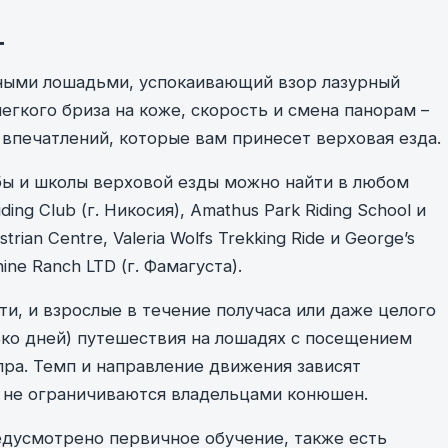
т
ными лошадьми, успокаивающий взор лазурный
егкого бриза на коже, скорость и смена панорам –
 впечатлений, которые вам принесет верховая езда.
убы и школы верховой езды можно найти в любом
iding Club (г. Никосия), Amathus Park Riding School и
trian Centre, Valeria Wolfs Trekking Ride и George’s
hine Ranch LTD (г. Фамагуста).
ти, и взрослые в течение получаса или даже целого
ько дней) путешествия на лошадях с посещением
ра. Темп и направление движения зависят
и не ограничиваются владельцами конюшен.
едусмотрено первичное обучение, также есть