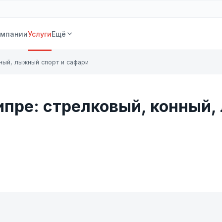
омпании
Услуги
Ещё
нный, лыжный спорт и сафари
ипре: стрелковый, конный,