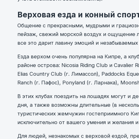
Верховая езда и конный спор
Общение с прекрасными, мудрыми и грациоз
пейзаж, свежий морской воздух и ощущение л
все это дарит лавину эмоций и незабываемых
Езда верхом очень популярна на Кипре, а кл
районе острова: Nicosia Riding Club и Cavalier R
Elias Country Club (г. Лимассол), Paddocks Eques
Ranch (г. Пафос), Ponyland (г. Ларнака), Moons
В этих клубах поездить на лошадях могут и де
дня, а также возможны длительные (в нескол
туристических жемчужин гостеприимного Кип
исключительно от вашего умения и желания 
Для людей, незнакомых с верховой ездой, пр