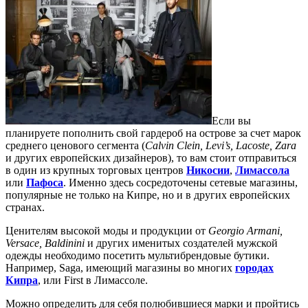
Если вы
планируете пополнить свой гардероб на острове за счет марок
среднего ценового сегмента (
Calvin Clein, Levi’s, Lacoste, Zara
и других европейских дизайнеров), то вам стоит отправиться
в один из крупных торговых центров
Никосии
,
Лимассола
или
Пафоса
. Именно здесь сосредоточены сетевые магазины,
популярные не только на Кипре, но и в других европейских
странах.
Ценителям высокой моды и продукции от
Georgio
Armani,
Versace, Baldinini
и других именитых создателей мужской
одежды необходимо посетить мультибрендовые бутики.
Например, Saga, имеющий магазины во многих
городах
Кипра
, или First в Лимассоле.
Можно определить для себя полюбившиеся марки и пройтись