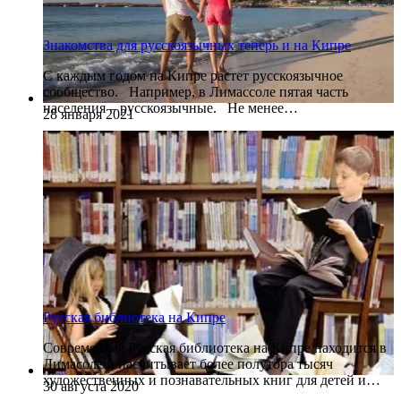
Знакомства для русскоязычных теперь и на Кипре
С каждым годом на Кипре растет русскоязычное
сообщество. Например, в Лимассоле пятая часть
населения – русскоязычные. Не менее…
28 января 2021
Русская библиотека на Кипре
Современная Русская библиотека на Кипре находится в
Лимасоле и насчитывает более полутора тысяч
художественных и познавательных книг для детей и…
30 августа 2020