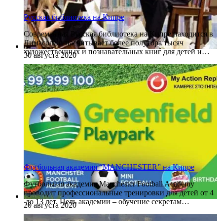
Русская библиотека на Кипре
Современная Русская библиотека на Кипре находится в
Лимасоле и насчитывает более полутора тысяч
художественных и познавательных книг для детей и…
30 августа 2020
Футбольная академия “MANCHESTER” на Кипре
Футбольная академия Manchester Football Academy
проводит профессиональные тренировки для детей от 4
до 13 лет. Цель академии – обучение секретам…
20 августа 2020