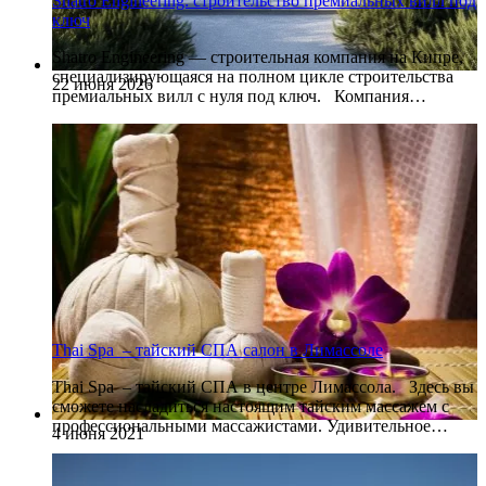
Shatro Engineering: строительство премиальных вилл под
ключ
Shatro Engineering — строительная компания на Кипре,
специализирующаяся на полном цикле строительства
22 июня 2026
премиальных вилл с нуля под ключ. Компания…
Thai Spa – тайский СПА салон в Лимассоле
Thai Spa – тайский СПА в центре Лимассола. Здесь вы
сможете насладиться настоящим тайским массажем с
профессиональными массажистами. Удивительное…
4 июня 2021