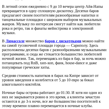
В летний сезон ежедневно с 9 до 10 вечера центр Айя-Напы
превращается в одну сплошную дискотеку. Десятки баров
предлагают своим посетителям разнообразные напитки и
танцевальные площадки с широким выбором музыкальных
жанров. Музыку по интересам смогут найти как любители
рока и ретро, так и фанаты мейнстрима и электронной
музыки.
В
Лимассоле
множество
баров с дискотеками
можно найти
на самой тусовочной площади города — Сариполу. Здесь
расположены десятки баров с разнообразными музыкальными
программами, и сюда же стекается большинство любителей
ночной жизни. Так, перемещаясь из бара в бар, за ночь можно
потанцевать под RnB, хип-хоп, фанк, house-dance и даже
популярные греческие хиты.
Средняя стоимость напитков в барах на Кипре зависит от
уровня заведения и колеблется от 5 до 10 евро за бокал
алкогольного коктейля.
Ночные бары острова работают до 01:30. И хотя ни один из
них не закрывается ровно в это время, а клиенты зачастую
остаются и до 3-х ночи, все же большинство посетителей к
этому времени плавно перемещается в ночные клубы.