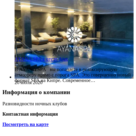
AYANA SPA в отеле Ajax
В AYANA SPA вы попадаете в релаксирующую
атмосферу прямо с порога SPA. Это совершенно новый
формат SPA на Кипре. Современное…
20 июля 2020
Информация о компании
Разновидности ночных клубов
Контактная информация
Посмотреть на карте