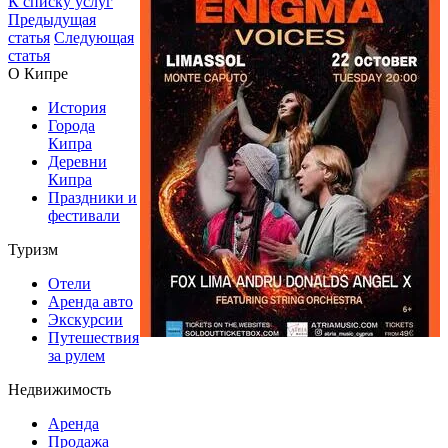
К списку услуг
Предыдущая
статья
Следующая
статья
О Кипре
История
Города
Кипра
Деревни
Кипра
Праздники и
фестивали
Туризм
Отели
Аренда авто
Экскурсии
Путешествия
за рулем
Недвижимость
Аренда
Продажа