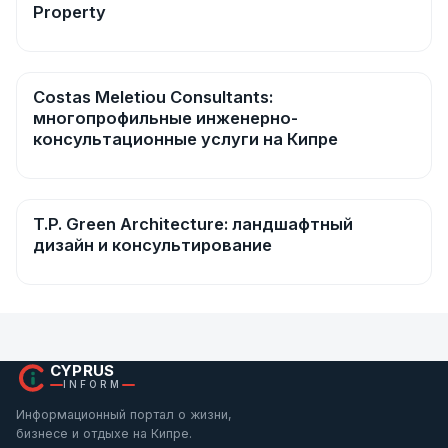
Property
Costas Meletiou Consultants:
Ремонт и строительство
многопрофильные инженерно-
консультационные услуги на Кипре
T.P. Green Architecture: ландшафтный
Ремонт и строительство
дизайн и консультирование
CYPRUS
INFORM
Информационный портал о жизни,
бизнесе и отдыхе на Кипре.