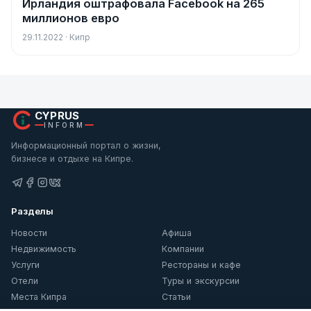
Ирландия оштрафовала Facebook на 265
Новости
миллионов евро
29.11.2022 · Кипр
CYPRUS
INFORM
Информационный портал о жизни,
бизнесе и отдыхе на Кипре.
Разделы
Новости
Афиша
Недвижимость
Компании
Услуги
Рестораны и кафе
Отели
Туры и экскурсии
Места Кипра
Статьи