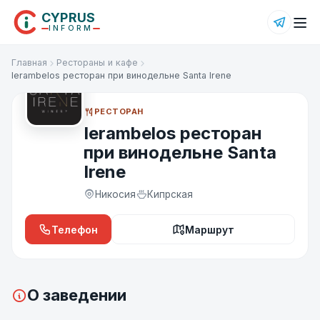
CYPRUS
INFORM
Главная
Рестораны и кафе
19 фото
Ierambelos ресторан при винодельне Santa Irene
РЕСТОРАН
Ierambelos ресторан
при винодельне Santa
Irene
Никосия
Кипрская
Телефон
Маршрут
О заведении