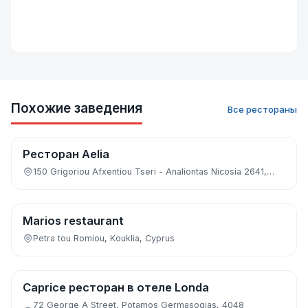
Похожие заведения
Все рестораны
Ресторан Aelia
Ресторан при отеле
150 Grigoriou Afxentiou Tseri - Analiontas Nicosia 2641,…
Marios restaurant
Бар
Petra tou Romiou, Kouklia, Cyprus
Caprice ресторан в отеле Londa
Бар
72 George A Street, Potamos Germasogias, 4048