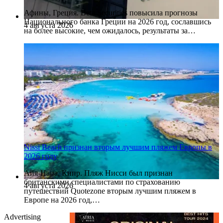
Афины, Греция. Beta Securities повысила прогнозы
Национального банка Греции на 2026 год, сославшись
4 августа 2026
на более высокие, чем ожидалось, результаты за…
Nissi Beach признан вторым лучшим пляжем Европы в
2026 году
Айя-Напа, Кипр. Пляж Нисси был признан
британскими специалистами по страхованию
4 августа 2026
путешествий Quotezone вторым лучшим пляжем в
Европе на 2026 год,…
Advertising