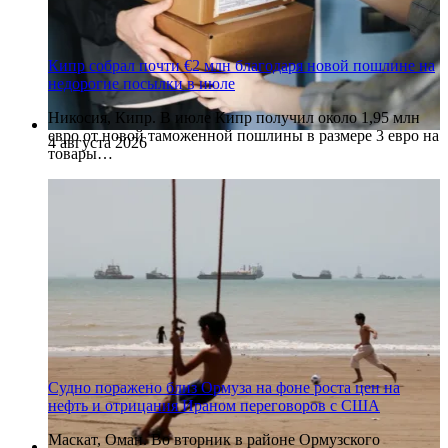
Кипр собрал почти €2 млн благодаря новой пошлине на
недорогие посылки в июле
Никосия, Кипр. В июле Кипр получил около 1,95 млн
евро от новой таможенной пошлины в размере 3 евро на
4 августа 2026
товары…
Судно поражено близ Ормуза на фоне роста цен на
нефть и отрицания Ираном переговоров с США
Маскат, Оман. Во вторник в районе Ормузского