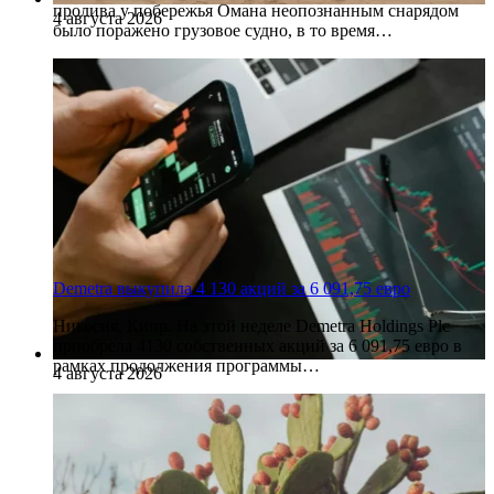
пролива у побережья Омана неопознанным снарядом
4 августа 2026
было поражено грузовое судно, в то время…
Demetra выкупила 4 130 акций за 6 091,75 евро
Никосия, Кипр. На этой неделе Demetra Holdings Plc
приобрела 4130 собственных акций за 6 091,75 евро в
рамках продолжения программы…
4 августа 2026