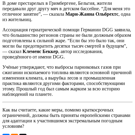
В доме престарелых в Гримбергене, Бельгия, жители
передавали друг другу мяч в детском бассейне. “Для меня это
отличное занятие”, — сказала
Мари-Жанна Ольбрехтс
, одна
из жительниц.
Ассоциация гериатрической помощи Германии DGG заявила,
что большинство регионов страны не были должным образом
подготовлены к сильной жаре. “Если бы это было так, они
могли бы предотвратить десятки тысяч смертей в будущем”,
— сказал
Клеменс Беккер
, автор исследования,
проведённого от имени DGG.
Учёные утверждают, что выбросы парниковых газов при
сжигании ископаемого топлива являются основной причиной
изменения климата, а вырубка лесов и промышленная
практика являются другими факторами, способствующими
этому. Прошлый год был самым жарким за всю историю
наблюдений на планете.
Как вы считаете, какие меры, помимо краткосрочных
ограничений, должны быть приняты европейскими странами
для адаптации к участившимся экстремальным погодным
условиям?