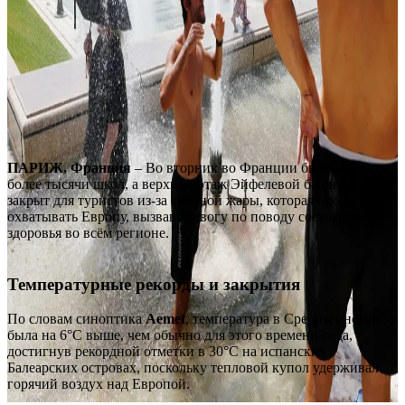
ПАРИЖ, Франция
– Во вторник во Франции были закрыты
более тысячи школ, а верхний этаж Эйфелевой башни был
закрыт для туристов из-за сильной жары, которая продолжала
охватывать Европу, вызвав тревогу по поводу состояния
здоровья во всём регионе.
Температурные рекорды и закрытия
По словам синоптика
Aemet
, температура в Средиземноморье
была на 6°C выше, чем обычно для этого времени года,
достигнув рекордной отметки в 30°C на испанских
Балеарских островах, поскольку тепловой купол удерживал
горячий воздух над Европой.