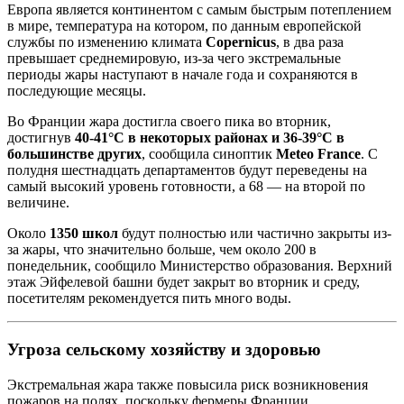
Европа является континентом с самым быстрым потеплением
в мире, температура на котором, по данным европейской
службы по изменению климата
Copernicus
, в два раза
превышает среднемировую, из-за чего экстремальные
периоды жары наступают в начале года и сохраняются в
последующие месяцы.
Во Франции жара достигла своего пика во вторник,
достигнув
40-41°C в некоторых районах и 36-39°C в
большинстве других
, сообщила синоптик
Meteo France
. С
полудня шестнадцать департаментов будут переведены на
самый высокий уровень готовности, а 68 — на второй по
величине.
Около
1350 школ
будут полностью или частично закрыты из-
за жары, что значительно больше, чем около 200 в
понедельник, сообщило Министерство образования. Верхний
этаж Эйфелевой башни будет закрыт во вторник и среду,
посетителям рекомендуется пить много воды.
Угроза сельскому хозяйству и здоровью
Экстремальная жара также повысила риск возникновения
пожаров на полях, поскольку фермеры Франции,