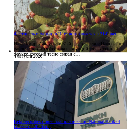
Фестиваль опунции в Нате возвращается в 31-й раз
Ната, Кипр. 7 августа, в 31-й раз, в деревне Пафосского
района состоится фестиваль опунций, посвященный
фрукту, который тесно связан с…
4 августа 2026
Beta Securities повысила прогнозы по National Bank of
Greece на 2026 год