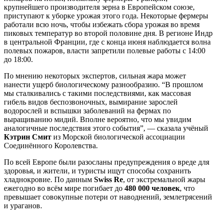
крупнейшего производителя зерна в Европейском союзе,
приступают к уборке урожая этого года. Некоторые фермеры
работали всю ночь, чтобы избежать сбора урожая во время
пиковых температур во второй половине дня. В регионе Индр
в центральной Франции, где с конца июня наблюдается волна
полевых пожаров, власти запретили полевые работы с 14:00
до 18:00.
По мнению некоторых экспертов, сильная жара может
нанести ущерб биологическому разнообразию. “В прошлом
мы сталкивались с такими последствиями, как массовая
гибель видов беспозвоночных, вымирание зарослей
водорослей и вспышки заболеваний на фермах по
выращиванию мидий. Вполне вероятно, что мы увидим
аналогичные последствия этого события”, — сказала учёный
Кэтрин Смит
из Морской биологической ассоциации
Соединённого Королевства.
По всей Европе были разосланы предупреждения о вреде для
здоровья, и жители, и туристы ищут способы сохранить
хладнокровие. По данным
Swiss Re
, от экстремальной жары
ежегодно во всём мире погибает до
480 000 человек
, что
превышает совокупные потери от наводнений, землетрясений
и ураганов.